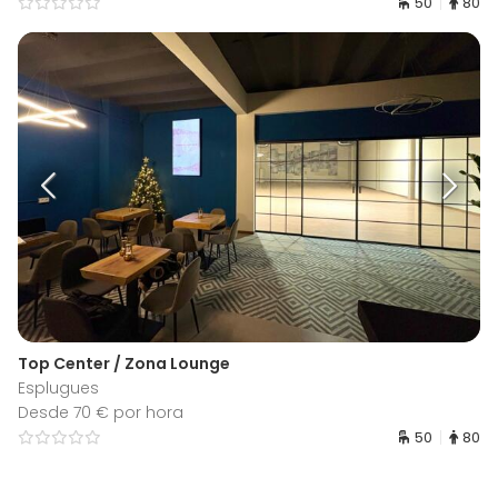
50
80
Top Center / Zona Lounge
Esplugues
Desde 70 € por hora
50
80