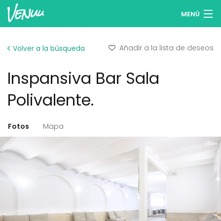
MENÚ
Buscar espacios
Añadir a la lista de deseos
Volver a la búsqueda
Listas de deseos
Inspansiva Bar Sala
Iniciar sesión
Polivalente.
Español
Fotos
Mapa
Publicar tu espacio