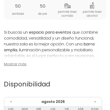
50
50
permite traer
permite traer
sentada
de pie
comida
alcohol
Si buscas un
espacio para eventos
que combine
comodidad, versatilidad y un diseño funcional,
nuestra sala es la mejor opción. Con una
barra
amplia
, iluminación personalizable y mobiliario
adaptable, es el lugar perfecto para reuniones,
celebraciones y encuentros especiales.
Mostrar más
Un Espacio Perfecto para Cualquier Tipo de Evento
La sala cuenta con una entrada espaciosa que da
Disponibilidad
acceso a un ambiente acogedor y moderno. La
barra amplia
es ideal tanto para reuniones
informales como para eventos más sofisticados,
‹
agosto 2026
›
gracias a su iluminación ajustable y la posibilidad de
personalizar la distribución del mobiliario. Además,
LUN.
MAR.
MIÉ.
JUE.
VIE.
SÁB.
DOM.