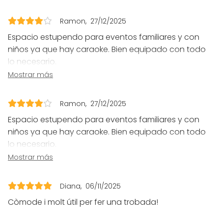
Celebración familiar
Team building / Recreación
Ramon
27/12/2025
Tipo de espacio
Espacio estupendo para eventos familiares y con
Espacio multiuso
niños ya que hay caraoke. Bien equipado con todo
Espacio industrial
lo necesario.
Sala de fiesta
Por poner un "pero" hilo musical demasiado limitado
Mostrar más
Espacio creativo
en cuanto a sonido.
Ramon
27/12/2025
Más información sobre actividades
Espacio estupendo para eventos familiares y con
scape room, karaoke, juegos empoyerment
niños ya que hay caraoke. Bien equipado con todo
lo necesario.
Por poner un "pero" hilo musical demasiado limitado
Mostrar más
en cuanto a sonido.
Diana
06/11/2025
Còmode i molt útil per fer una trobada!