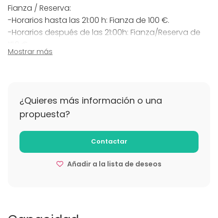
Fianza / Reserva:
-Horarios hasta las 21:00 h: Fianza de 100 €.
-Horarios después de las 21:00h: Fianza/Reserva de
150 €.
Mostrar más
-Reserva disponible únicamente para mayores de
25 años.
Más información sobre políticas de
¿Quieres más información o una
cancelación
propuesta?
La fianza no se devuelve en caso de cancelación.
Contactar
Añadir a la lista de deseos