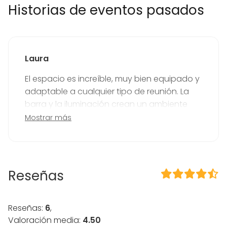
Historias de eventos pasados
Posibilidad de bailar
Uso exclusivo
Propia música OK
Eventos nocturnos OK
Laura
Equipamiento
El espacio es increíble, muy bien equipado y
Material tomar notas
adaptable a cualquier tipo de reunión. La
Jacuzzi
barra y la iluminación crean un ambiente
Mobiliario
perfecto. También pudimos hacer un
Mostrar más
Tipo de eventos
karaoke ¡100% recomendado!
Fiesta
Boda
Cena / Comida
Reseñas
Reunión / Workshop
Conferencia / Formación
Evento corporativo
Reseñas:
Fiesta infantil
6
,
Fiesta de empresa
Valoración media:
4.50