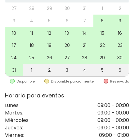
disponemos de
taburetes, sillas cómodas y mesas
27
28
29
30
31
1
2
regulables en altura
, lo que garantiza una
experiencia flexible y confortable para los asistentes.
3
4
5
6
7
8
9
10
11
12
13
14
15
16
Equipamiento Completo para tu Comodidad
nuestra
sala está equipada con:
17
18
19
20
21
22
23
✔
Neveras amplias
para mantener bebidas y
24
25
26
27
28
29
30
alimentos en la temperatura ideal.
✔
Fregadero
para facilitar la limpieza y el manejo de
31
1
2
3
4
5
6
utensilios.
✔
Electrodomésticos esenciales
como
cafetera de
Disponible
Disponible parcialmente
Reservado
cápsulas, tetera, microondas y hornillo
.
Horario para eventos
Horario hasta las 12 de la noche y hasta la 01:00 los
Lunes
:
09:00 - 00:00
fines de semana, festivos y vísperas
Martes
:
09:00 - 00:00
Miércoles
:
09:00 - 00:00
Jueves
:
09:00 - 00:00
Viernes
:
09:00 - 01:00