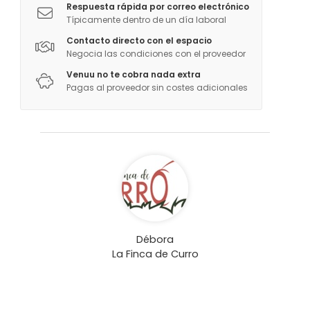
Si se necesita algo de material que podamos
Respuesta rápida por correo electrónico
aportar, lo consideraremos
Típicamente dentro de un día laboral
Contacto directo con el espacio
Más información sobre actividades
Negocia las condiciones con el proveedor
La finca es bastante grande, privada pero al aire
Venuu no te cobra nada extra
libre, por lo que tiene multitud de posibilidades
Pagas al proveedor sin costes adicionales
Débora
La Finca de Curro