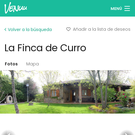
MENÚ
Buscar espacios
Añadir a la lista de deseos
Volver a la búsqueda
Listas de deseos
La Finca de Curro
Iniciar sesión
Español
Fotos
Mapa
Publicar tu espacio