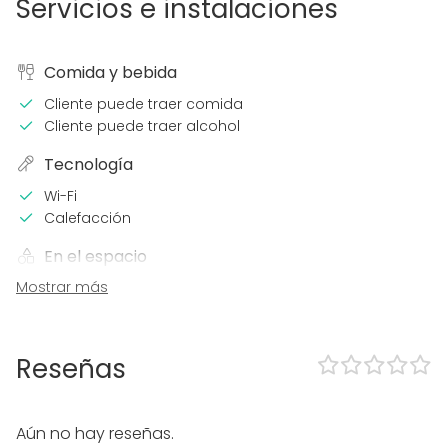
Servicios e instalaciones
Comida y bebida
Cliente puede traer comida
Cliente puede traer alcohol
Tecnología
Wi-Fi
Calefacción
En el espacio
Mostrar más
Alojamiento
Posibilidad de bailar
Piscina
Zona exterior
Reseñas
Parking
Uso exclusivo
Propia música OK
Aún no hay reseñas.
Accesible minusválidos