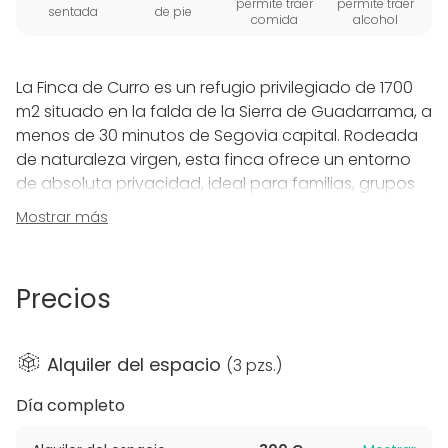
permite traer
permite traer
sentada
de pie
comida
alcohol
La Finca de Curro es un refugio privilegiado de 1700
m2 situado en la falda de la Sierra de Guadarrama, a
menos de 30 minutos de Segovia capital. Rodeada
de naturaleza virgen, esta finca ofrece un entorno
de absoluta privacidad, ideal para familias, grupos
de amigos o eventos corporativos de hasta 10
Mostrar más
personas que buscan desconectar sin molestias.
El exterior está diseñado para el máximo disfrute al
Precios
aire libre. Cuenta con una zona de barbacoa y
asador techado (con leña y carbón incluidos),
paellera y mobiliario de gran capacidad. La estrella
Alquiler del espacio
(
3 pzs.
)
del jardín es su piscina con tobogán, que incluye un
cuarto de baño completo y zona de lavandería,
Día completo
además de juegos infantiles para los más pequeños
y garaje para 5 vehículos.