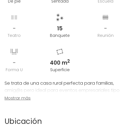
De pie
Sentada
Escuela
-
15
-
Teatro
Banquete
Reunión
2
-
400 m
Forma U
Superficie
Se trata de una casa rural perfecta para familias,
amig@s pero ideal para eventos empresariales tipo
team building, especialmente en el exterior, al
Mostrar más
tratarse de una finca de 1700m2 En el interior,
perfecta para pequeños equipos
Ubicación