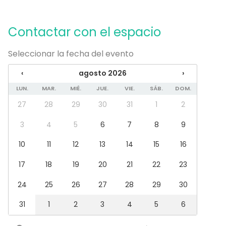
Equipamiento
Contactar con el espacio
Cocina para cliente
Pizarra blanca / Flipchart
Seleccionar la fecha del evento
Toallas
Vajilla
‹
agosto 2026
›
Juegos
Mobiliario
LUN.
MAR.
MIÉ.
JUE.
VIE.
SÁB.
DOM.
27
28
29
30
31
1
2
Tipo de eventos
Fiesta
3
4
5
6
7
8
9
Boda
10
11
12
13
14
15
16
Cena / Comida
Reunión / Workshop
17
18
19
20
21
22
23
Conferencia / Formación
Evento corporativo
24
25
26
27
28
29
30
Fiesta infantil
Fiesta de empresa
31
1
2
3
4
5
6
Celebración familiar
Team building / Recreación