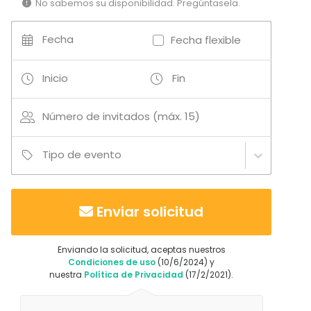
No sabemos su disponibilidad. Pregúntasela.
Tipo de espacio
Fecha
Fecha flexible
Comedor privado
Villa / Chalet
Casa rural
Inicio
Fin
Espacio al aire libre
Jardín / Patio
Número de invitados (máx. 15)
Casa particular
Casa tradicional / Finca
Cocina
Tipo de evento
Actividades
Juego de bolos
Enviar solicitud
Cocción / Clase de cócteles
Actividades al aire libre
Natación
Enviando la solicitud, aceptas nuestros
Condiciones de uso
(10/6/2024) y
nuestra
Política de Privacidad
(17/2/2021).
Más información sobre servicios e instalaciones