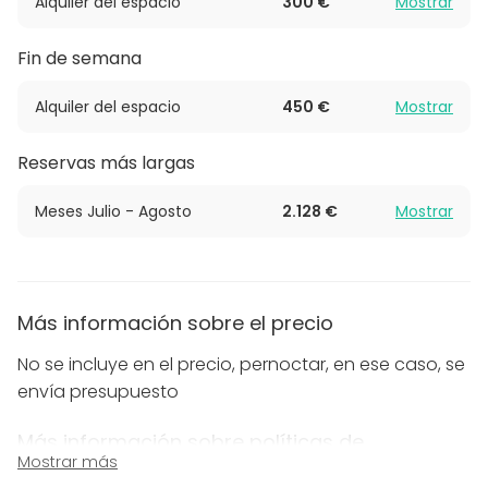
Alquiler del espacio
300 €
Mostrar
En el interior, la casa combina confort y
Fin de semana
entretenimiento en cada estancia. Dispone de 5
habitaciones con vistas al campo, 3 baños
Alquiler del espacio
450 €
Mostrar
completos y un acogedor salón con chimenea
americana. Para momentos de relax o empresa,
Reservas más largas
destaca su sala de juegos con barra de bar y sauna
finlandesa, equipada con calefacción y Wi-Fi. Es un
Meses Julio - Agosto
2.128 €
Mostrar
espacio sumamente versátil, perfecto tanto para
vacaciones como para actividades de team
building y eventos profesionales.
Más información sobre el precio
No se incluye en el precio, pernoctar, en ese caso, se
envía presupuesto
Más información sobre políticas de
Mostrar más
cancelación