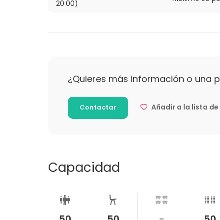
20:00)
¿Quieres más información o una 
Añadir a la lista d
Contactar
Capacidad
50
50
-
50