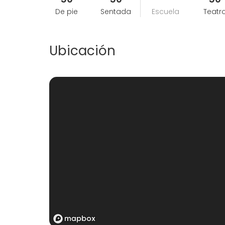
De pie
Sentada
Escuela
Teatr
Ubicación