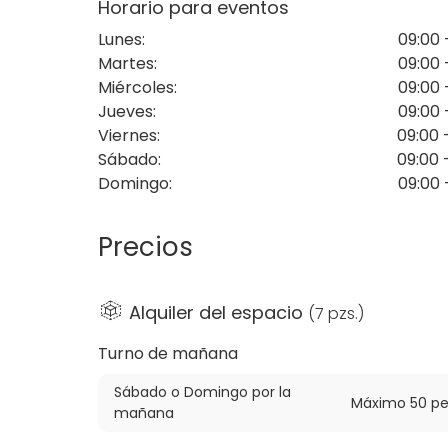
Horario para eventos
Disfruta de la comodidad de tener todo tipo
y supermercados a pocos pasos. La excelente
Lunes
:
09:00 
salida de la ciudad, y estamos a solo 15 min
Martes
:
09:00 
contamos con acceso a 8 líneas de autobú
Miércoles
:
09:00 
todos tus asistentes.
Jueves
:
09:00 
Viernes
:
09:00 
La Jota 57 lo tiene todo para hacer de tu pr
Sábado
:
09:00 
adaptación o configuración específica para
Domingo
:
09:00 
Precios
Alquiler del espacio
(
7 pzs.
)
Turno de mañana
Sábado o Domingo por la
Máximo 50 pe
mañana