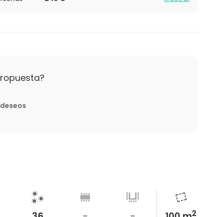
propuesta?
e deseos
2
36
-
-
100 m