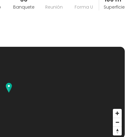
o
Banquete
Reunión
Forma U
Superficie