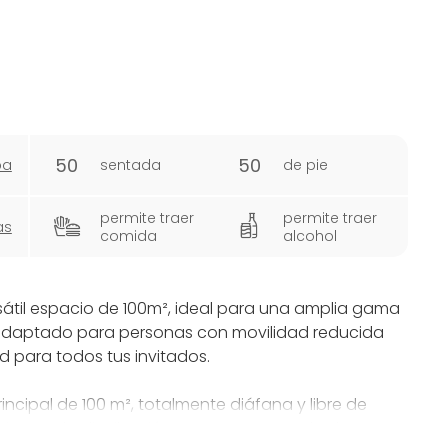
50
50
pa
sentada
de pie
permite traer
permite traer
as
comida
alcohol
sátil espacio de 100m², ideal para una amplia gama
adaptado para personas con movilidad reducida
ad para todos tus invitados.
incipal de 100 m², totalmente diáfana y libre de
áxima en la distribución. Contamos con dos baños