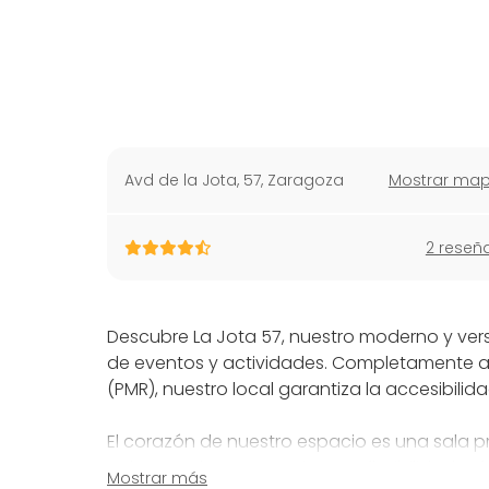
Avd de la Jota, 57
,
Zaragoza
Mostrar ma
2 reseñ
Descubre La Jota 57, nuestro moderno y ver
de eventos y actividades. Completamente 
(PMR), nuestro local garantiza la accesibilid
El corazón de nuestro espacio es una sala pr
columnas, lo que permite una flexibilidad m
Mostrar más