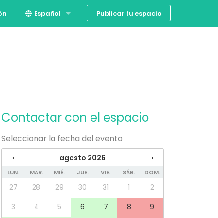
Publicar tu espacio
ión
Español
English
Contactar con el espacio
Seleccionar la fecha del evento
‹
agosto 2026
›
LUN.
MAR.
MIÉ.
JUE.
VIE.
SÁB.
DOM.
27
28
29
30
31
1
2
3
4
5
6
7
8
9