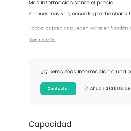
Más información sobre el precio
All prices may vary according to the charact
Todos los precios pueden variar en función 
evento.
Mostrar más
Más información sobre políticas de ca
You can cancel your booking up to 14 days bef
the cancellation occurs within the 14 days b
¿Quieres más información o una 
cannot be refund. In case the full payment 
total amount.
Añadir a la lista d
Contactar
Puede cancelar hasta 14 días antes de la fe
reserva. Si la cancelación se produce dentro 
reembolsable en ningún caso. Si el pago se h
importe total.
Capacidad