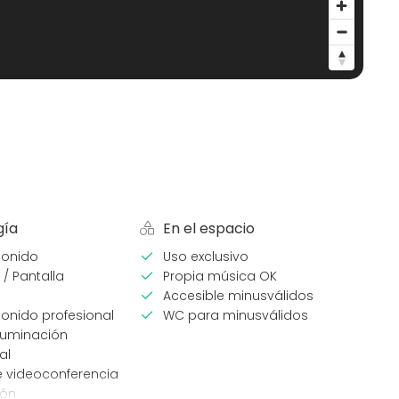
gía
En el espacio
sonido
Uso exclusivo
 / Pantalla
Propia música OK
Accesible minusválidos
onido profesional
WC para minusválidos
luminación
al
e videoconferencia
ión