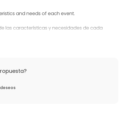
eristics and needs of each event.
de las características y necesidades de cada
ncelación
ore the date of the event and get a full refund. If
efore the event, the amount of the reservation
propuesta?
has been done we refund you with the 70% of the
e deseos
cha del evento y obtener el reembolso íntegro de la
de los 14 días anteriores, la reserva no será
a realizado al 100%, se reembolsará el 70% del