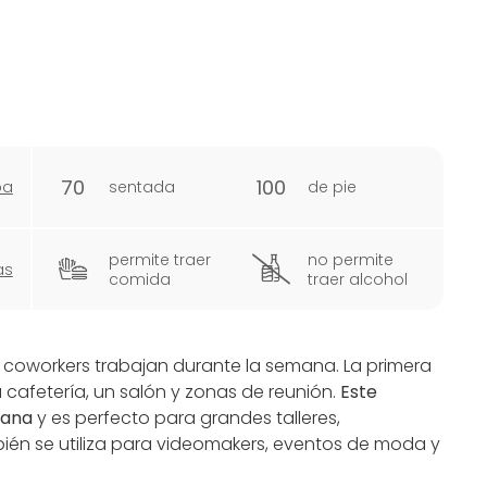
70
100
pa
sentada
de pie
permite traer
no permite
as
comida
traer alcohol
 coworkers trabajan durante la semana. La primera
cafetería, un salón y zonas de reunión.
Este
emana
y es perfecto para grandes talleres,
ién se utiliza para videomakers, eventos de moda y