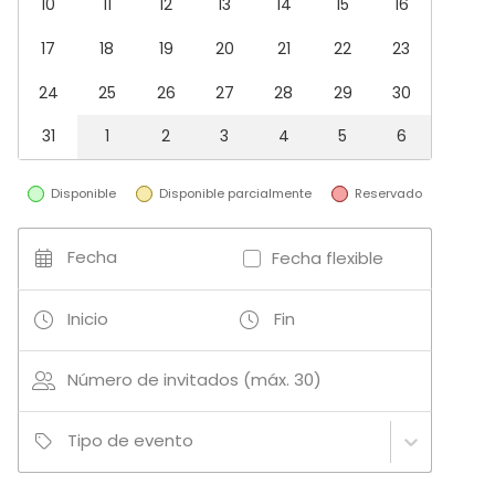
10
11
12
13
14
15
16
Sala de reuniones
Restaurante
17
18
19
20
21
22
23
Comedor privado
Aula de formación
24
25
26
27
28
29
30
Espacio recreativo
31
1
2
3
4
5
6
Actividades
Cocción / Clase de cócteles
Disponible
Disponible parcialmente
Reservado
Fecha
Fecha flexible
Más información sobre servicios e instalaciones
El uso de la cocina no es de libre disposición y se
Inicio
Fin
realizará siempre con el apoyo del equipo de
profesionales de Lóleo.
Número de invitados (máx. 30)
Más información sobre actividades
Clases de cocina
Tipo de evento