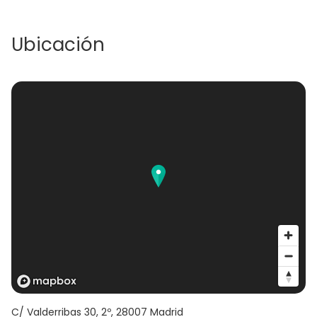
Ubicación
C/ Valderribas 30, 2º
,
28007
Madrid