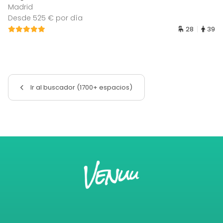
Madrid
Desde 525 € por día
28
39
Ir al buscador (1700+ espacios)