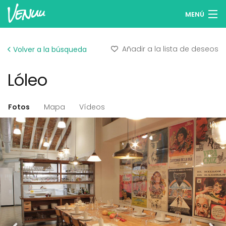
MENÚ
Buscar espacios
Añadir a la lista de deseos
Volver a la búsqueda
Listas de deseos
Lóleo
Iniciar sesión
Español
Fotos
Mapa
Vídeos
Publicar tu espacio