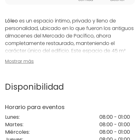
Lóleo
es un espacio íntimo, privado y lleno de
personalidad, ubicado en lo que fueron los antiguos
almacenes del Mercado de Pacífico, ahora
completamente restaurado, manteniendo el
carácter único del edificio. Este espacio de 45 m²
cuenta con dos zonas claramente diferenciadas:
Mostrar más
una cocina profesional y un comedor acogedor.
La cocina de
Lóleo
es perfecta para impartir cursos,
Disponibilidad
workshops y actividades de team building. No está
disponible para uso libre, ya que siempre se utiliza
bajo la supervisión del equipo profesional de
Lóleo
,
Horario para eventos
garantizando una experiencia culinaria exclusiva y
Lunes
:
08:00 - 01:00
de alta calidad.
Martes
:
08:00 - 01:00
Miércoles
:
08:00 - 01:00
El comedor, que alberga una elegante mesa imperial
Jueves
:
08:00 - 01:00