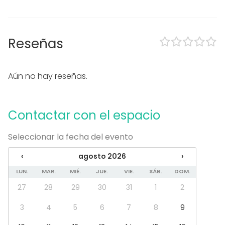
Eventos nocturnos OK
Equipamiento
Reseñas
Pizarra blanca / Flipchart
Vajilla
Mobiliario
Aún no hay reseñas.
Tipo de eventos
Fiesta
Boda
Contactar con el espacio
Cena / Comida
Reunión / Workshop
Seleccionar la fecha del evento
Conferencia / Formación
Evento corporativo
‹
agosto 2026
›
Fiesta infantil
LUN.
MAR.
MIÉ.
JUE.
VIE.
SÁB.
DOM.
Fiesta de empresa
Celebración familiar
27
28
29
30
31
1
2
Team building / Recreación
3
4
5
6
7
8
9
Tipo de espacio