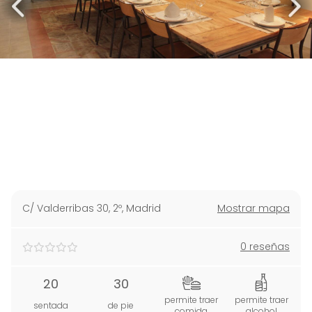
C/ Valderribas 30, 2º
,
Madrid
Mostrar mapa
0 reseñas
20
30
permite traer
permite traer
sentada
de pie
comida
alcohol