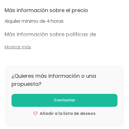
Más información sobre el precio
Alquiler mínimo de 4 horas
Más información sobre políticas de
cancelación
Mostrar más
Las cancelaciones con más de una semana de
antelación no tendrán coste.
Menos de una semana se aplicará un 25%, con
menos de 72 horas un 50% y con 24 h un 100%
¿Quieres más información o una
propuesta?
Contactar
Añadir a la lista de deseos