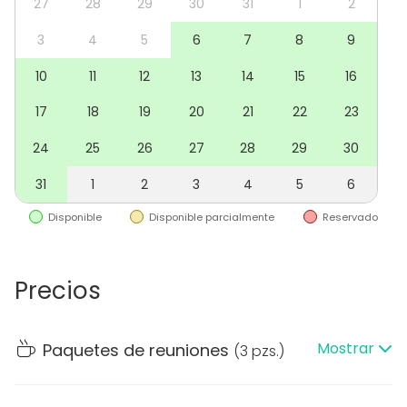
27
28
29
30
31
1
2
La masia tiene:
3
4
5
6
7
8
9
10
11
12
13
14
15
16
- 13 habitaciones dobles
- Sala polivalente de 180 m2
17
18
19
20
21
22
23
- Sala de gradas para reuniones
24
25
26
27
28
29
30
- Varias cocinas
- Varios comedores/salas interiores
31
1
2
3
4
5
6
- Jardines con diferentes espacios
- Piscina
Disponible
Disponible parcialmente
Reservado
- Pista de tenis
Precios
Mostrar
Paquetes de reuniones
(
3 pzs.
)