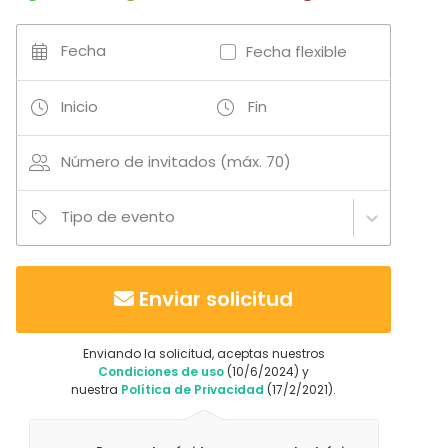
Tipo de eventos
Fiesta
Fecha
Fecha flexible
Boda
Cena / Comida
Inicio
Fin
Reunión / Workshop
Conferencia / Formación
Evento corporativo
Número de invitados (máx. 70)
Fiesta infantil
Fiesta de empresa
Tipo de evento
Celebración familiar
Team building / Recreación
Tipo de espacio
Enviar solicitud
Villa / Chalet
Casa rural
Enviando la solicitud, aceptas nuestros
Espacio al aire libre
Condiciones de uso
(10/6/2024) y
Jardín / Patio
nuestra
Política de Privacidad
(17/2/2021).
Casa tradicional / Finca
Bodega