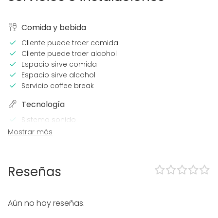
Comida y bebida
Cliente puede traer comida
Cliente puede traer alcohol
Espacio sirve comida
Espacio sirve alcohol
Servicio coffee break
Tecnología
Sistema sonido
Proyector / Pantalla
Mostrar más
Wi-Fi
Sistema iluminación profesional
Equipo de videoconferencia
Reseñas
Calefacción
Aire acondicionado
Micrófono
Aún no hay reseñas.
Impresora