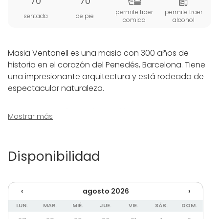
70
70
permite traer
permite traer
sentada
de pie
comida
alcohol
Masia Ventanell es una masia con 300 años de
historia en el corazón del Penedés, Barcelona. Tiene
una impresionante arquitectura y está rodeada de
espectacular naturaleza.
Masia Ventanell es un lugar idóneo para reuniones
Mostrar más
de empresa, familiares o de grupos que buscan un
lugar donde realizar actividades juntos, y a la vez
disponer de privacidad.
Disponibilidad
Un lugar para:
- Reuniones de empresa
‹
agosto 2026
›
- Bodas íntimas
- Reuniones familiares
LUN.
MAR.
MIÉ.
JUE.
VIE.
SÁB.
DOM.
- Rodajes/photo shooting