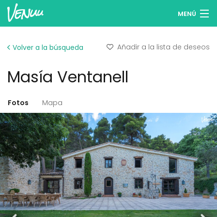
MENÚ
Buscar espacios
Añadir a la lista de deseos
Volver a la búsqueda
Listas de deseos
Masía Ventanell
Iniciar sesión
Español
Fotos
Mapa
Publicar tu espacio