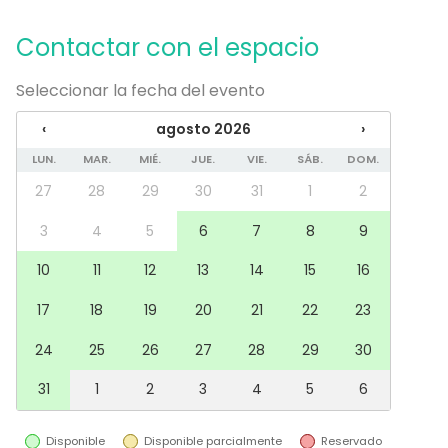
En el espacio
Contactar con el espacio
Alojamiento
Posibilidad de bailar
Piscina
Seleccionar la fecha del evento
Zona exterior
‹
agosto 2026
›
Parking
Uso exclusivo
LUN.
MAR.
MIÉ.
JUE.
VIE.
SÁB.
DOM.
Propia música OK
27
28
29
30
31
1
2
Eventos nocturnos OK
Zona para música en directo
3
4
5
6
7
8
9
Equipamiento
10
11
12
13
14
15
16
Cocina para cliente
17
18
19
20
21
22
23
Pizarra blanca / Flipchart
Toallas
24
25
26
27
28
29
30
Material tomar notas
Vajilla
31
1
2
3
4
5
6
Juegos
Mobiliario
Disponible
Disponible parcialmente
Reservado