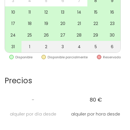
eventos de empresa, conciertos privados...
3
4
5
6
7
8
9
10
11
12
13
14
15
16
Lo que Ofrecemos:
Equipo de Primera: micrófonos, focos y luces de
17
18
19
20
21
22
23
última generación para capturar cada detalle de tu
24
25
26
27
28
29
30
proyecto con calidad profesional. Tenemos servicio
de alquiler de cámaras profesionales para video o
31
1
2
3
4
5
6
foto.
Espacios Adaptables: Sets de grabación amplios y
Disponible
Disponible parcialmente
Reservado
versátiles, salas de edición, zonas de descanso
cómodas para tu equipo y cocina apta para
cocinar.
Precios
Ubicación Estratégica: En el corazón de Madrid, con
fácil acceso y rodeado de la energía única de la
ciudad.
-
80 €
Servicios Adicionales:
alquiler por día desde
alquiler por hora desde
Catering Personalizado: Ofrecemos opciones de
catering adaptadas a tus necesidades para