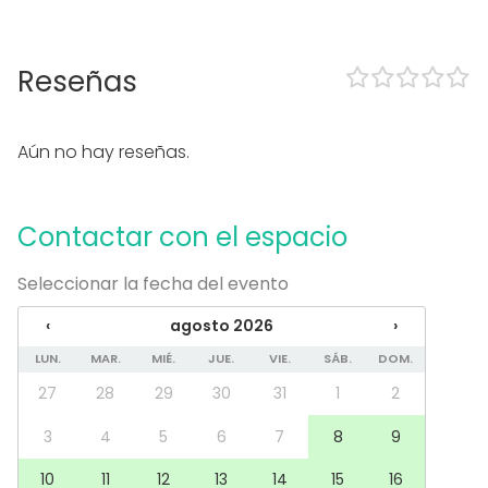
Wi-Fi
Sistema sonido profesional
Sistema iluminación profesional
Reseñas
Equipo de videoconferencia
Calefacción
Aire acondicionado
Aún no hay reseñas.
Micrófono
En el espacio
Contactar con el espacio
Posibilidad de bailar
Música a todo volumen OK
Uso exclusivo
Seleccionar la fecha del evento
Propia música OK
‹
agosto 2026
›
Accesible minusválidos
Zona para música en directo
LUN.
MAR.
MIÉ.
JUE.
VIE.
SÁB.
DOM.
WC para minusválidos
27
28
29
30
31
1
2
Equipamiento
3
4
5
6
7
8
9
Escenario
Cocina para cliente
10
11
12
13
14
15
16