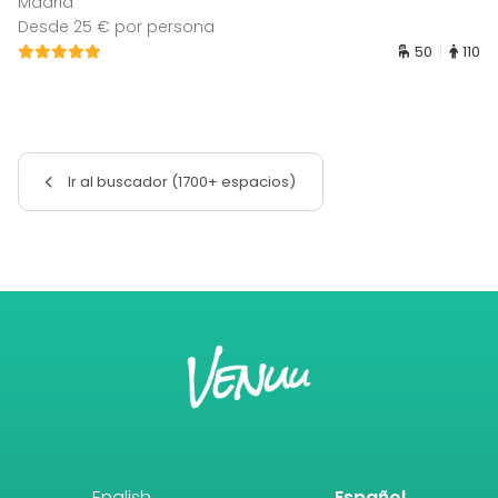
Madrid
Desde 25 € por persona
50
110
Ir al buscador (1700+ espacios)
English
Español