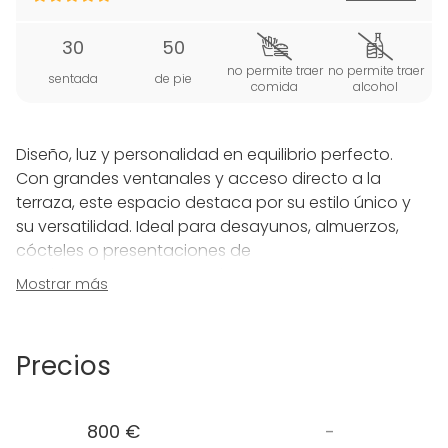
30
50
no permite traer
no permite traer
sentada
de pie
comida
alcohol
Diseño, luz y personalidad en equilibrio perfecto.
Con grandes ventanales y acceso directo a la
terraza, este espacio destaca por su estilo único y
su versatilidad. Ideal para desayunos, almuerzos,
cócteles o presentaciones de
producto en un entorno elegante y creativo.
Mostrar más
Cada encuentro aquí se convierte en una ocasión
especial, gracias a un ambiente cuidado y lleno de
Precios
detalles.
Design, light, and personality in perfect balance.
800 €
-
With large windows and direct access to the