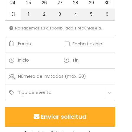
24
25
26
27
28
29
30
The space itself is beautiful and flexible, and the staff
31
1
2
3
4
5
6
made sure everyone had a great time. I highly
No sabemos su disponibilidad. Pregúntasela.
recommend Hotel Only YOU Boutique for corporate
events or any celebration where you want attentive,
Fecha
professional service and a team that genuinely
Fecha flexible
cares about making your event a success.
Inicio
Fin
Número de invitados (máx. 50)
Tipo de evento
Enviar solicitud