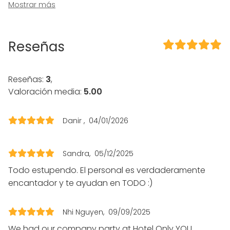
Calefacción
Mostrar más
Aire acondicionado
Micrófono
Reseñas
En el espacio
Posibilidad de bailar
Música a todo volumen OK
Reseñas:
3
,
Uso exclusivo
Valoración media:
5.00
Propia música OK
Eventos nocturnos OK
Accesible minusválidos
Danir
04/01/2026
Zona para música en directo
WC para minusválidos
Sandra
05/12/2025
Equipamiento
Todo estupendo. El personal es verdaderamente
Pizarra blanca / Flipchart
encantador y te ayudan en TODO :)
Material tomar notas
Mobiliario
Nhi Nguyen
09/09/2025
Tipo de eventos
We had our company party at Hotel Only YOU