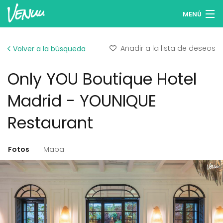
MENÚ
Buscar espacios
Añadir a la lista de deseos
Volver a la búsqueda
Listas de deseos
Only YOU Boutique Hotel
Iniciar sesión
Madrid - YOUNIQUE
Español
Restaurant
Publicar tu espacio
Fotos
Mapa