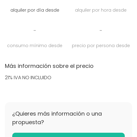
terrace, this space stands out for its unique style
alquiler por día desde
alquiler por hora desde
and versatility. Ideal for breakfasts, lunches,
cocktails, or product launches in an elegant and
creative setting.
-
-
Every gathering here becomes a special occasion,
consumo mínimo desde
precio por persona desde
thanks to a carefully curated ambiance and
attention to detail.
Más información sobre el precio
21% IVA NO INCLUIDO
¿Quieres más información o una
propuesta?