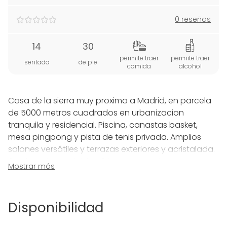
0 reseñas
14
30
permite traer
permite traer
sentada
de pie
comida
alcohol
Casa de la sierra muy proxima a Madrid, en parcela
de 5000 metros cuadrados en urbanizacion
tranquila y residencial. Piscina, canastas basket,
mesa pingpong y pista de tenis privada. Amplios
salones versátiles y terrazas exteriores y acristalada.
6 habitaciones dobles, 3 baños completos y 1 aseo.
Mostrar más
El jardín y las terrazas, son ideales para rodajes,
brunchs, cocktails o comidas formales. Zona de
Disponibilidad
barbacoa con mesa de hasta 30 comensales. En el
interior hay un amplio salón, terraza acristalada con