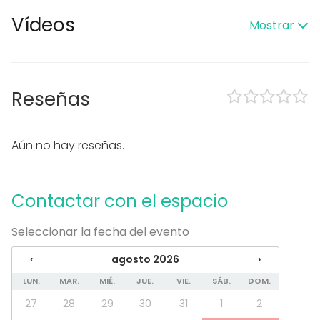
Piscina
Vídeos
Mostrar
Zona exterior
Uso exclusivo
Accesible minusválidos
Equipamiento
Reseñas
Cocina para cliente
Vajilla
Aún no hay reseñas.
Tipo de eventos
Fiesta
Boda
Contactar con el espacio
Cena / Comida
Reunión / Workshop
Seleccionar la fecha del evento
Conferencia / Formación
Evento corporativo
‹
agosto 2026
›
Fiesta infantil
LUN.
MAR.
MIÉ.
JUE.
VIE.
SÁB.
DOM.
Fiesta de empresa
Celebración familiar
27
28
29
30
31
1
2
Team building / Recreación