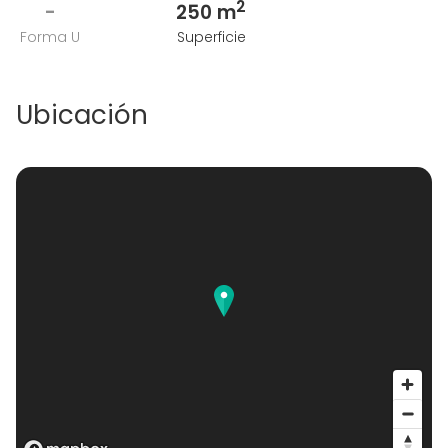
2
-
250 m
Forma U
Superficie
Ubicación