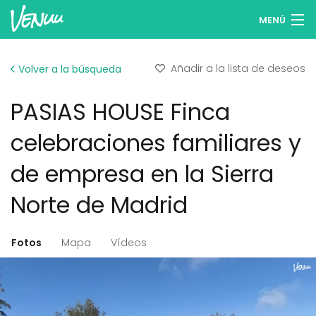
MENÚ
Buscar espacios
Añadir a la lista de deseos
Volver a la búsqueda
Listas de deseos
PASIAS HOUSE Finca
Iniciar sesión
celebraciones familiares y
Español
de empresa en la Sierra
Publicar tu espacio
Norte de Madrid
Fotos
Mapa
Vídeos