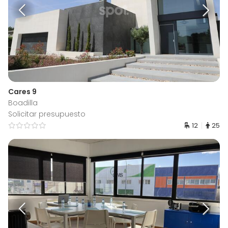
Cares 9
Boadilla
Solicitar presupuesto
12
25