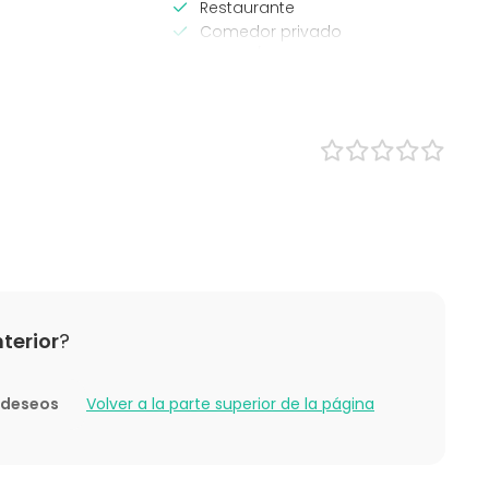
Restaurante
Comedor privado
omida
Jardín / Patio
/ Workshop
Terraza
cia / Formación
rporativo
ntil
e empresa
ón familiar
ding / Recreación
nterior
?
e deseos
Volver a la parte superior de la página