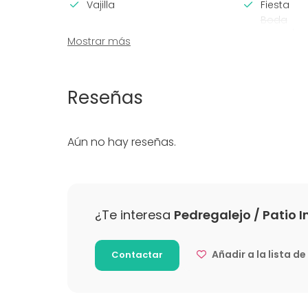
Vajilla
Fiesta
Boda
Cena / C
Mostrar más
Reunión 
Conferen
Evento co
Reseñas
Fiesta infa
Fiesta d
Celebraci
Aún no hay reseñas.
Team buil
¿Te interesa
Pedregalejo / Patio I
Añadir a la lista d
Contactar