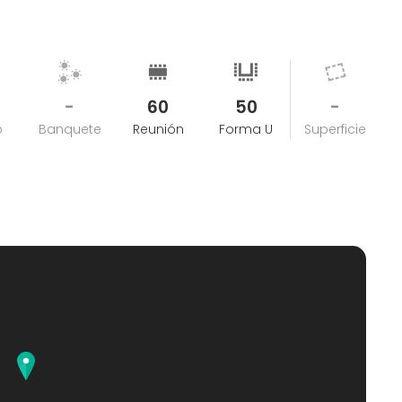
-
60
50
-
o
Banquete
Reunión
Forma U
Superficie