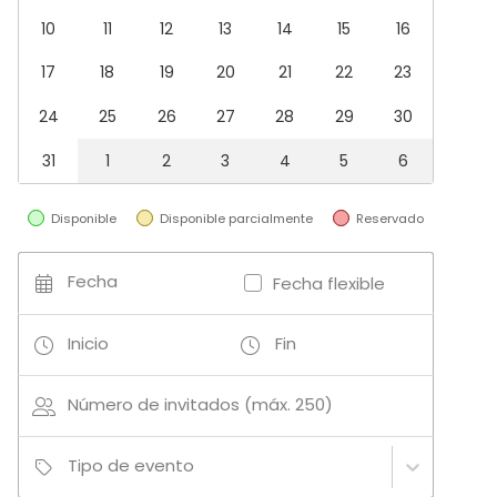
Fiesta
10
11
12
13
14
15
16
Boda
Cena / Comida
17
18
19
20
21
22
23
Reunión / Workshop
Conferencia / Formación
24
25
26
27
28
29
30
Evento corporativo
Fiesta infantil
31
1
2
3
4
5
6
Fiesta de empresa
Celebración familiar
Disponible
Disponible parcialmente
Reservado
Team building / Recreación
Tipo de espacio
Fecha
Fecha flexible
Salón de banquetes
Restaurante
Inicio
Fin
Actividades
Número de invitados (máx. 250)
Cocción / Clase de cócteles
Tipo de evento