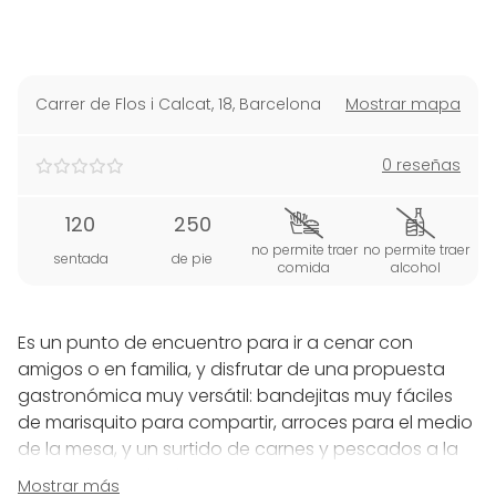
Carrer de Flos i Calcat, 18
,
Barcelona
Mostrar mapa
0 reseñas
120
250
no permite traer
no permite traer
sentada
de pie
comida
alcohol
Es un punto de encuentro para ir a cenar con
amigos o en familia, y disfrutar de una propuesta
gastronómica muy versátil: bandejitas muy fáciles
de marisquito para compartir, arroces para el medio
de la mesa, y un surtido de carnes y pescados a la
brasa para todos los gustos.
Mostrar más