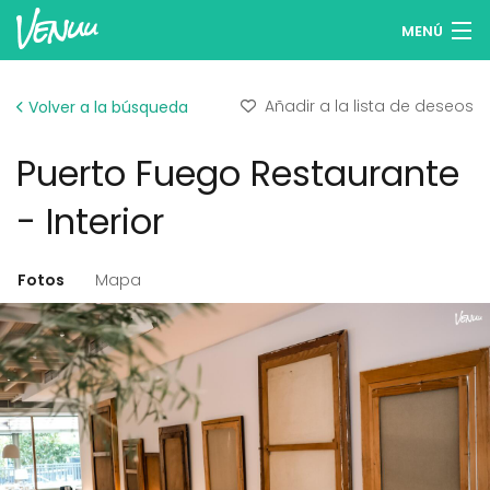
MENÚ
Buscar espacios
Añadir a la lista de deseos
Volver a la búsqueda
Listas de deseos
Puerto Fuego Restaurante
Iniciar sesión
- Interior
Español
Fotos
Mapa
Publicar tu espacio