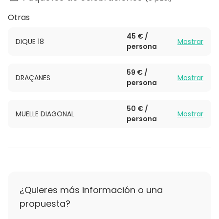
independientes. Tiene una capacidad de 60
Otras
personas sentadas y de 90 personas en formato
cóctel.
45 € /
DIQUE 18
Mostrar
persona
59 € /
DRAÇANES
Mostrar
persona
50 € /
MUELLE DIAGONAL
Mostrar
persona
¿Quieres más información o una
propuesta?