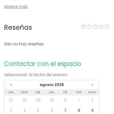
Wi-Fi
Sistema sonido profesional
Mostrar más
Calefacción
Aire acondicionado
Micrófono
Reseñas
En el espacio
Posibilidad de bailar
Aún no hay reseñas.
Música a todo volumen OK
Zona exterior
Uso exclusivo
Contactar con el espacio
Accesible minusválidos
Zona para música en directo
WC para minusválidos
Seleccionar la fecha del evento
Equipamiento
‹
agosto 2026
›
Vajilla
LUN.
MAR.
MIÉ.
JUE.
VIE.
SÁB.
DOM.
Mobiliario
27
28
29
30
31
1
2
Tipo de eventos
3
4
5
6
7
8
9