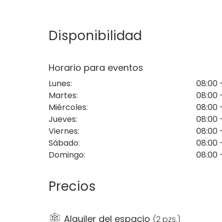
Diseñada por el aclamado interiorista Tomás
arabesca y cuenta con una zona de hamacas
casi podrás rozar el cielo.
Disponibilidad
Además, la terraza de Macarena cuenta con
vistas a la Gran Vía.
Horario para eventos
Lunes
:
08:00 
Martes
:
08:00 
Miércoles
:
08:00 
Jueves
:
08:00 
Viernes
:
08:00 
Sábado
:
08:00 
Domingo
:
08:00 
Precios
Alquiler del espacio
(
2 pzs.
)