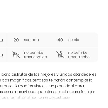
20
40
pa
sentada
de pie
no permite
no permite
ña
traer comida
traer alcohol
ara disfrutar de los mejores y únicos atardeceres
s dos magníficas terrazas te harán contemplar la
antes la habías visto. Es un plan ideal para
as esas maravillosas puestas de sol o para festejar
res o un after office para desestresar.