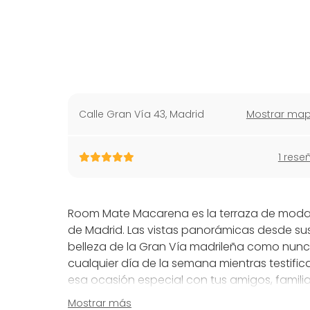
Calle Gran Vía 43
,
Madrid
Mostrar ma
1 rese
Room Mate Macarena es la terraza de moda p
de Madrid. Las vistas panorámicas desde su
belleza de la Gran Vía madrileña como nunca 
cualquier día de la semana mientras testific
esa ocasión especial con tus amigos, familia
Mostrar más