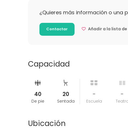
No está permitida la entrada a menores de 1
¿Quieres más información o una 
Añadir a la lista d
Contactar
Capacidad
40
20
-
-
De pie
Sentada
Escuela
Teatr
Ubicación