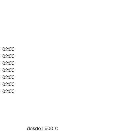
 Alía, presenta una decoración de inspiración
, una maravillosa piscina y un cocktail bar donde
 una sala de eventos/reuniones con las mejores
- 02:00
- 02:00
- 02:00
- 02:00
- 02:00
- 02:00
- 02:00
desde 1.500 €