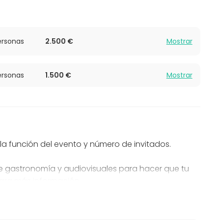
rsonas
2.500 €
Mostrar
rsonas
1.500 €
Mostrar
n la función del evento y número de invitados.
e gastronomía y audiovisuales para hacer que tu
ara más información.
ncelación