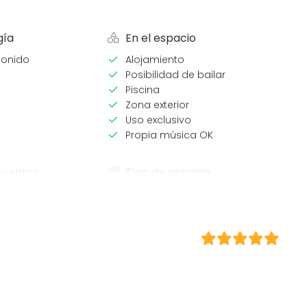
gía
En el espacio
sonido
Alojamiento
Posibilidad de bailar
Piscina
Zona exterior
Uso exclusivo
Propia música OK
eventos
Tipo de espacio
Hotel
Azotea / Rooftop
omida
Espacio al aire libre
/ Workshop
Terraza
cia / Formación
rporativo
ntil
e empresa