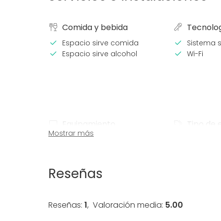
Comida y bebida
Tecnolo
Espacio sirve comida
Sistema 
Espacio sirve alcohol
Wi-Fi
Equipamiento
Tipo de 
Mostrar más
Vajilla
Fiesta
Mobiliario
Boda
Cena / C
Reseñas
Reunión 
Conferen
Evento co
Reseñas:
1
,
Valoración media:
5.00
Fiesta infa
Fiesta d