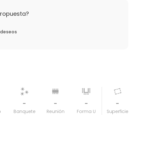
8 años.
propuesta?
e deseos
-
-
-
-
o
Banquete
Reunión
Forma U
Superficie