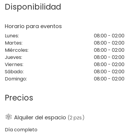
Disponibilidad
En invierno de 2015, la Terraza de Óscar se reinventó
y se acondicionó para todas las estaciones gracias
a paneles transparentes, tejados solares y sistemas
Horario para eventos
de calefacción. Sea la estación que sea, la Terraza
Lunes
:
08:00 - 02:00
de Óscar es un lugar en el que contemplar unas
Martes
:
08:00 - 02:00
vistas perfectas de la ciudad de Madrid. Durante el
Miércoles
:
08:00 - 02:00
verano, también se puede disfrutar de la piscina y el
Jueves
:
08:00 - 02:00
solárium. No pierdas tu moreno, ¡vente a tomar el sol!
Viernes
:
08:00 - 02:00
¡Que no se te vaya el bronceado!
Sábado
:
08:00 - 02:00
Domingo
:
08:00 - 02:00
Precios
Alquiler del espacio
(
2 pzs.
)
Día completo