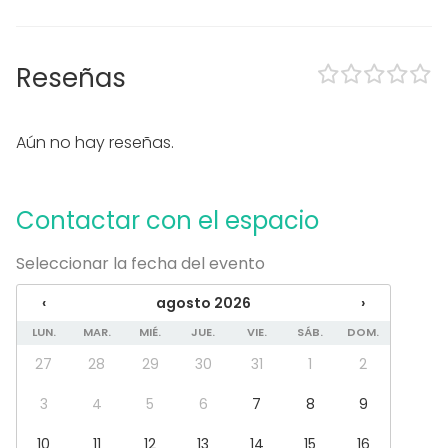
Piscina
Zona exterior
Uso exclusivo
Propia música OK
Reseñas
Eventos nocturnos OK
Zona para música en directo
Aún no hay reseñas.
Equipamiento
Toallas
Vajilla
Contactar con el espacio
Mobiliario
Seleccionar la fecha del evento
Tipo de eventos
Fiesta
‹
agosto 2026
›
Boda
LUN.
MAR.
MIÉ.
JUE.
VIE.
SÁB.
DOM.
Cena / Comida
Reunión / Workshop
27
28
29
30
31
1
2
Conferencia / Formación
3
4
5
6
7
8
9
Evento corporativo
Fiesta infantil
10
11
12
13
14
15
16