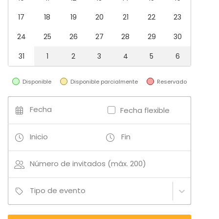
Fiesta de empresa
Celebración familiar
17
18
19
20
21
22
23
Team building / Recreación
24
25
26
27
28
29
30
Tipo de espacio
31
1
2
3
4
5
6
Hotel
Azotea / Rooftop
Espacio al aire libre
Disponible
Disponible parcialmente
Reservado
Terraza
Fecha
Fecha flexible
Inicio
Fin
Número de invitados (máx. 200)
Tipo de evento