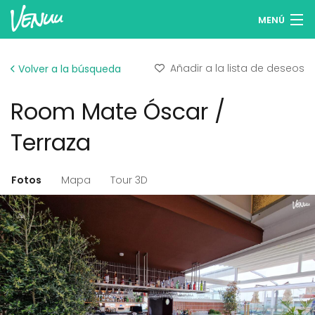
MENÚ
Buscar espacios
Añadir a la lista de deseos
Volver a la búsqueda
Listas de deseos
Room Mate Óscar /
Iniciar sesión
Terraza
Español
Fotos
Mapa
Tour 3D
Publicar tu espacio