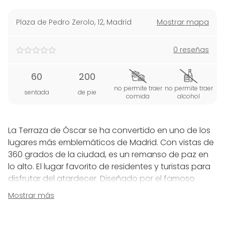
Plaza de Pedro Zerolo, 12
,
Madrid
Mostrar mapa
0 reseñas
60
200
no permite traer
no permite traer
sentada
de pie
comida
alcohol
La Terraza de Óscar se ha convertido en uno de los
lugares más emblemáticos de Madrid. Con vistas de
360 grados de la ciudad, es un remanso de paz en
lo alto. El lugar favorito de residentes y turistas para
disfrutar del atardecer. Diseñado por el famoso
interiorista Tomás Alía, presenta una decoración con
Mostrar más
lounge, camas balinesas, tumbonas chaise longue y
una amplia barra.