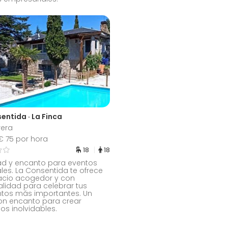
entida · La Finca
rera
 75 por hora
18
18
ad y encanto para eventos
les. La Consentida te ofrece
acio acogedor y con
lidad para celebrar tus
os más importantes. Un
on encanto para crear
os inolvidables.