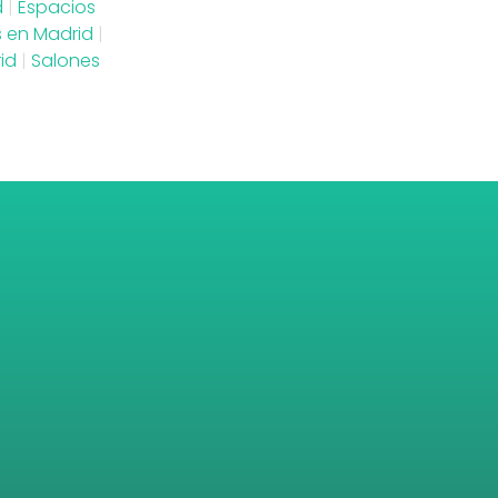
d
|
Espacios
s en Madrid
|
id
|
Salones