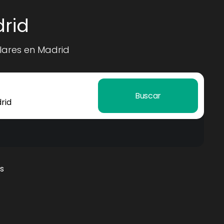
rid
lares en Madrid
Buscar
s