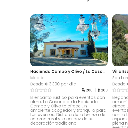
Hacienda Campo y Olivo / La Casona
Villa Es
Madrid
San Lor
Desde € 3.300 por día
Desde €
200
200
El encanto rústico para eventos con
Eleganc
alma. La Casona de la Hacienda
armonía.
Campo y Olivo te ofrece un
ofrece 
ambiente acogedor y tranquilo para
eventos
tus eventos. Disfruta de la belleza del
con la b
entorno rural y la calidez de su
espacio
decoración tradicional.
plena n
eventos