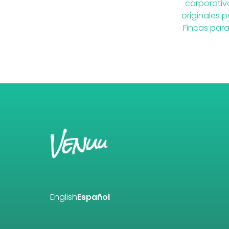
corporativ
originales 
Fincas par
English
Español