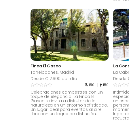
Finca El Gasco
La Cons
Torrelodones, Madrid
La Cab
Desde € 2.500 por día
Desde €
150
150
Celebraciones campestres con un
Intimid
toque de elegancia. La Finca El
especia
Gasco te invita a disfrutar de la
un esp
naturaleza en un entorno sofisticado.
persona
Un lugar ideal para eventos al aire
moment
libre con un toque de distinción.
lugar c
recuerd