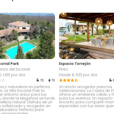
corial Park
Espacio Torrejón
enzo del Escorial
Pinto
 1.100 por día
Desde € 533 por día
70
70
ia y naturaleza en perfecta
Un rincón acogedor para tus
 La Villa Escorial Park te
celebraciones. La Casita de Pi
un entorno único para tus
ofrece un ambiente cálido y f
, donde la elegancia se funde
para tus eventos. Un espacio
elleza natural. Disfruta de un
encanto para compartir mo
 sofisticado y acogedor en
especiales con tus seres quer
aturaleza. Perfecto para
 empresariales.