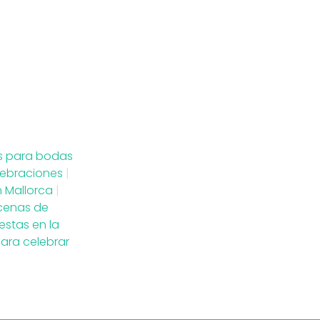
s para bodas
lebraciones
|
 Mallorca
|
 cenas de
estas en la
ara celebrar