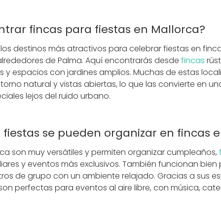
rar fincas para fiestas en Mallorca?
los destinos más atractivos para celebrar fiestas en fin
 alrededores de Palma. Aquí encontrarás desde
fincas
rús
as y espacios con jardines amplios. Muchas de estas loca
ntorno natural y vistas abiertas, lo que las convierte en u
iales lejos del ruido urbano.
 fiestas se pueden organizar en fincas 
rca son muy versátiles y permiten organizar cumpleaños,
liares y eventos más exclusivos. También funcionan bien 
os de grupo con un ambiente relajado. Gracias a sus esp
, son perfectas para eventos al aire libre, con música, cat