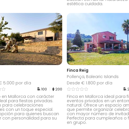
estética cuidada.
Finca Reig
Pollença, Balearic Islands
 5.000 por día
Desde € 1.800 por día
100
200
 en Mallorca con carácter
Finca en Mallorca ideal para f
deal para fiestas privadas.
eventos privados en un entor
o para celebraciones
natural. Ofrece un espacio a
tes con un toque especial.
que permite organizar celebr
opción para quienes buscan
con mayor número de invitad
r con personalidad para su
Perfecta para cumpleaños o f
en grupo.