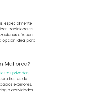
cas, especialmente
ticas tradicionales
lizaciones ofrecen
na opción ideal para
en Mallorca?
fiestas privadas
,
para fiestas de
acios exteriores,
ering o actividades