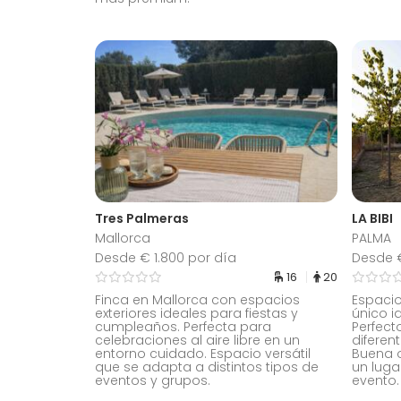
Tres Palmeras
LA BIBI
Mallorca
PALMA
Desde € 1.800 por día
Desde €
16
20
Finca en Mallorca con espacios
Espacio
exteriores ideales para fiestas y
único i
cumpleaños. Perfecta para
Perfect
celebraciones al aire libre en un
diferen
entorno cuidado. Espacio versátil
Buena 
que se adapta a distintos tipos de
un luga
eventos y grupos.
evento.