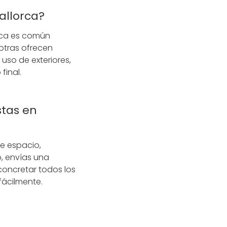
Mallorca?
lorca es común
otras ofrecen
uso de exteriores,
final.
stas en
de espacio,
, envías una
concretar todos los
fácilmente.