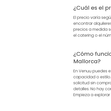
¿Cuál es el p
El precio varía segú
encontrar alquilere
precios a medida se
el catering o el nú
¿Cómo funcio
Mallorca?
En Venuu puedes exp
capacidad o estil
solicitud sin comp
detalles. No hay c
Empieza a explorar 