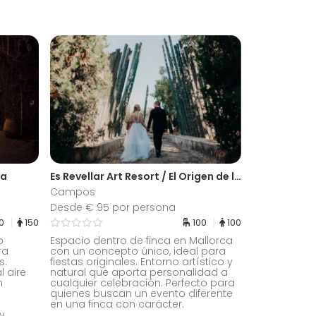
la
Es Revellar Art Resort / El Origen de la Vida
Campos
Desde € 95 por persona
30
150
100
100
o
Espacio dentro de finca en Mallorca
ra
con un concepto único, ideal para
s.
fiestas originales. Entorno artístico y
l aire
natural que aporta personalidad a
n
cualquier celebración. Perfecto para
quienes buscan un evento diferente
en una finca con carácter.
y