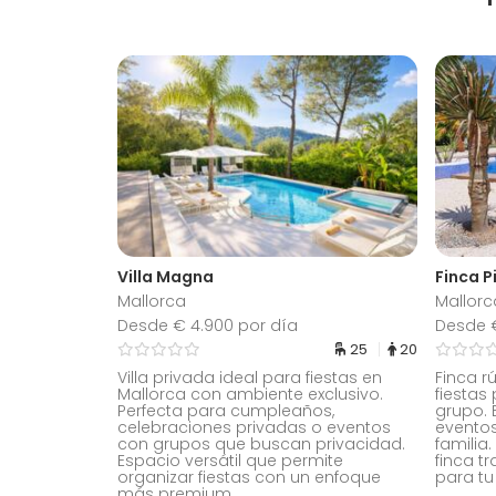
Villa Magna
Finca P
Mallorca
Mallorc
Desde € 4.900 por día
Desde €
25
20
Villa privada ideal para fiestas en
Finca r
Mallorca con ambiente exclusivo.
fiestas
Perfecta para cumpleaños,
grupo. 
celebraciones privadas o eventos
evento
con grupos que buscan privacidad.
familia
Espacio versátil que permite
finca t
organizar fiestas con un enfoque
para tu
más premium.