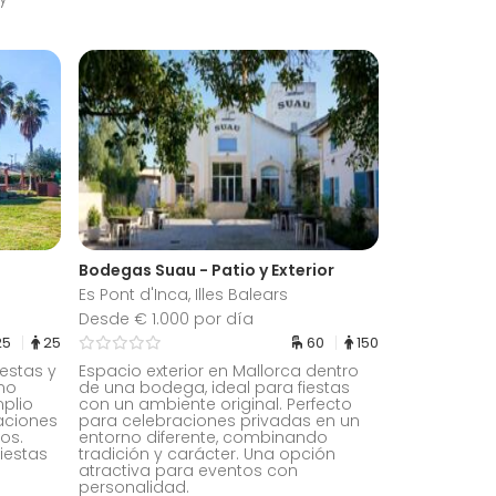
Bodegas Suau - Patio y Exterior
Es Pont d'Inca, Illes Balears
Desde € 1.000 por día
25
25
60
150
iestas y
Espacio exterior en Mallorca dentro
no
de una bodega, ideal para fiestas
mplio
con un ambiente original. Perfecto
aciones
para celebraciones privadas en un
os.
entorno diferente, combinando
iestas
tradición y carácter. Una opción
atractiva para eventos con
personalidad.