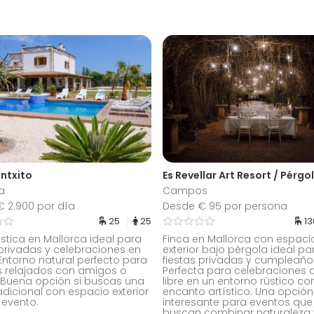
intxito
Es Revellar Art Resort / Pérgo
a
Campos
 2.900 por día
Desde € 95 por persona
25
25
1
ústica en Mallorca ideal para
Finca en Mallorca con espaci
 privadas y celebraciones en
exterior bajo pérgola ideal pa
Entorno natural perfecto para
fiestas privadas y cumpleaño
s relajados con amigos o
Perfecta para celebraciones a
. Buena opción si buscas una
libre en un entorno rústico co
radicional con espacio exterior
encanto artístico. Una opción
 evento.
interesante para eventos que
buscan combinar naturaleza 