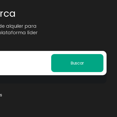
orca
de alquiler para
plataforma líder
Buscar
s