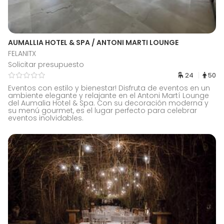
AUMALLIA HOTEL & SPA / ANTONI MARTI LOUNGE
FELANITX
Solicitar presupuesto
24
50
Eventos con estilo y bienestar! Disfruta de eventos en un
ambiente elegante y relajante en el Antoni Martí Lounge
del Aumalia Hotel & Spa. Con su decoración moderna y
su menú gourmet, es el lugar perfecto para celebrar
eventos inolvidables.