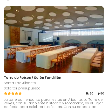
Torre de Reixes / Salón Fondillón
Santa Faz, Alicante
Solicitar presupuesto
90
90
La torre con encanto para fiestas en Alicante. La Torre de
Reixes, con su ambiente histórico y romántico, es el lugar
perfecto para celebrar tus fiestas. Con su capacidad