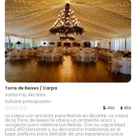
Torre de Reixes / Carpa
Santa Faz, Alicante
Solicitar presupuesto
400
450
La carpa con encanto para fiestas en Alicante. La carpa
de la Torre de Reixes te ofrece un ambiente único y
acogedor para celebrar tus fiestas. Con su capacidad
para 450 personas y su decoración tradicional, es el
lugar perfecto para disfrutar de una experiencia única