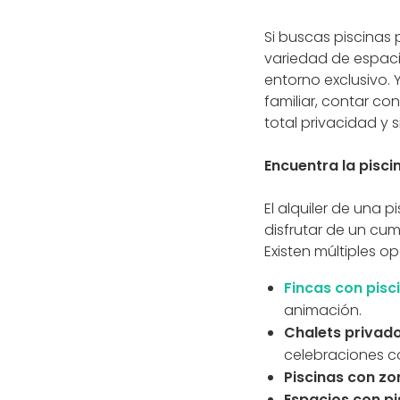
Si buscas piscinas 
variedad de espacio
entorno exclusivo. 
familiar, contar co
total privacidad y 
Encuentra la pisc
El alquiler de una
disfrutar de un cump
Existen múltiples 
Fincas con pisc
animación.
Chalets privad
celebraciones c
Piscinas con zo
Espacios con pi