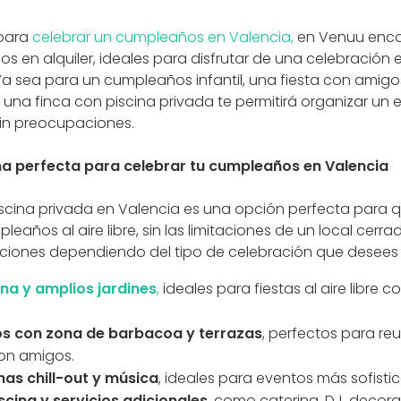
para
celebrar un cumpleaños en Valencia,
en Venuu enco
s en alquiler, ideales para disfrutar de una celebración 
Ya sea para un cumpleaños infantil, una fiesta con amigo
n una finca con piscina privada te permitirá organizar un
sin preocupaciones.
ina perfecta para celebrar tu cumpleaños en Valencia
 piscina privada en Valencia es una opción perfecta para
leaños al aire libre, sin las limitaciones de un local cerra
opciones dependiendo del tipo de celebración que desees 
ina y amplios jardines
,
ideales para fiestas al aire libre c
os con zona de barbacoa y terrazas
, perfectos para reu
on amigos.
nas chill-out y música
, ideales para eventos más sofisti
scina y servicios adicionales
, como catering, DJ, decora