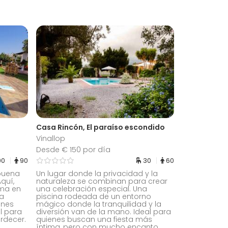
Casa Rincón, El paraíso escondido
Vinallop
Desde € 150 por día
90
90
30
60
buena
Un lugar donde la privacidad y la
quí,
naturaleza se combinan para crear
rma en
una celebración especial. Una
na
piscina rodeada de un entorno
ones
mágico donde la tranquilidad y la
l para
diversión van de la mano. Ideal para
ardecer.
quienes buscan una fiesta más
íntima, pero con mucho encanto.