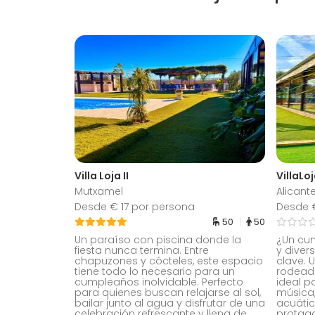
Villa Loja II
VillaLo
Mutxamel
Alicant
Desde € 17 por persona
Desde €
50
50
Un paraíso con piscina donde la
¿Un cu
fiesta nunca termina. Entre
y diver
chapuzones y cócteles, este espacio
clave. 
tiene todo lo necesario para un
rodead
cumpleaños inolvidable. Perfecto
ideal p
para quienes buscan relajarse al sol,
música,
bailar junto al agua y disfrutar de una
acuátic
celebración refrescante y llena de
protago