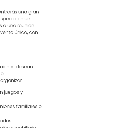
ntrarás una gran
especial en un
s o una reunión
 evento único, con
 quienes desean
do.
organizar:
on juegos y
niones familiares o
cados.
ción y mobiliario