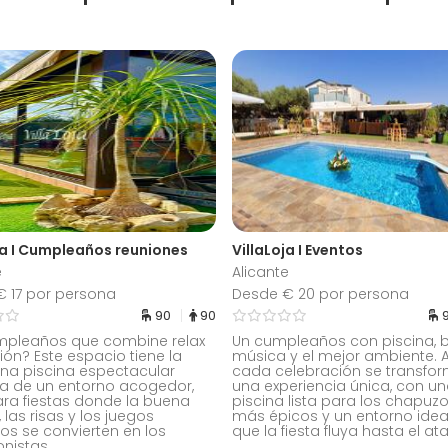
ja I Cumpleaños reuniones
VillaLoja I Eventos
e
Alicante
 17 por persona
Desde € 20 por persona
90
90
mpleaños que combine relax
Un cumpleaños con piscina, 
sión? Este espacio tiene la
música y el mejor ambiente. A
Una piscina espectacular
cada celebración se transfo
a de un entorno acogedor,
una experiencia única, con u
ara fiestas donde la buena
piscina lista para los chapuz
 las risas y los juegos
más épicos y un entorno idea
os se convierten en los
que la fiesta fluya hasta el at
nistas.