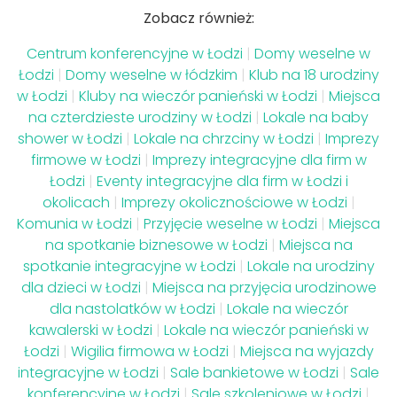
Zobacz również:
Centrum konferencyjne w Łodzi
|
Domy weselne w
Łodzi
|
Domy weselne w łódzkim
|
Klub na 18 urodziny
w Łodzi
|
Kluby na wieczór panieński w Łodzi
|
Miejsca
na czterdzieste urodziny w Łodzi
|
Lokale na baby
shower w Łodzi
|
Lokale na chrzciny w Łodzi
|
Imprezy
firmowe w Łodzi
|
Imprezy integracyjne dla firm w
Łodzi
|
Eventy integracyjne dla firm w Łodzi i
okolicach
|
Imprezy okolicznościowe w Łodzi
|
Komunia w Łodzi
|
Przyjęcie weselne w Łodzi
|
Miejsca
na spotkanie biznesowe w Łodzi
|
Miejsca na
spotkanie integracyjne w Łodzi
|
Lokale na urodziny
dla dzieci w Łodzi
|
Miejsca na przyjęcia urodzinowe
dla nastolatków w Łodzi
|
Lokale na wieczór
kawalerski w Łodzi
|
Lokale na wieczór panieński w
Łodzi
|
Wigilia firmowa w Łodzi
|
Miejsca na wyjazdy
integracyjne w Łodzi
|
Sale bankietowe w Łodzi
|
Sale
konferencyjne w Łodzi
|
Sale szkoleniowe w Łodzi
|