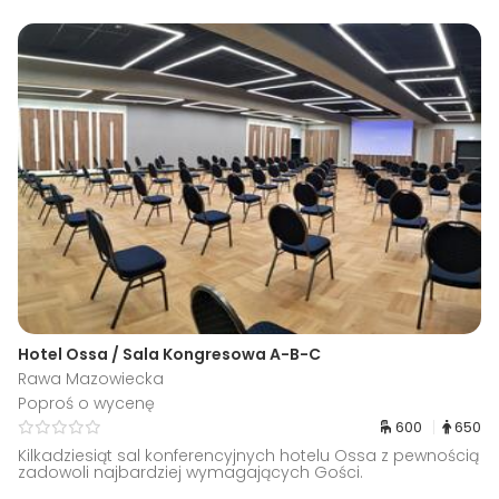
Hotel Ossa / Sala Kongresowa A-B-C
Rawa Mazowiecka
Poproś o wycenę
600
650
Kilkadziesiąt sal konferencyjnych hotelu Ossa z pewnością
zadowoli najbardziej wymagających Gości.