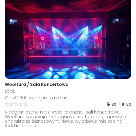
Wooltura / Sala Koncertowa
Łódź
Od zł 1 500 wynajem za dzień
80
180
Nieograniczone możliwości aranżacji sali koncertowej
Wooltura sprawiają, że zorganizujesz tu każdą imprezę o
charakterze biznesowym. Nowe, wyjątkowe miejsce na
łódzkiej mapie.