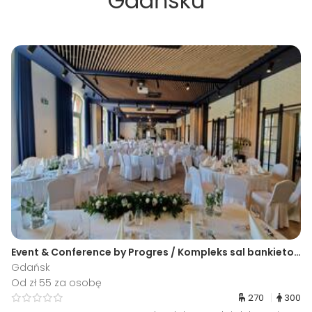
Gdańsku
Event & Conference by Progres / Kompleks sal bankietowo-konferencyjnych
Gdańsk
Od zł 55 za osobę
270
300