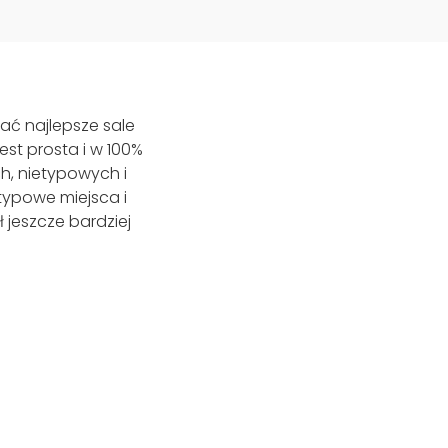
ać najlepsze sale
st prosta i w 100%
h, nietypowych i
etypowe miejsca i
 jeszcze bardziej