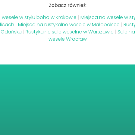
Zobacz również:
a wesele w stylu boho w Krakowie
|
Miejsca na wesele w st
olicach
|
Miejsca na rustykalne wesele w Małopolsce
|
Rust
w Gdańsku
|
Rustykalne sale weselne w Warszawie
|
Sale na
wesele Wrocław