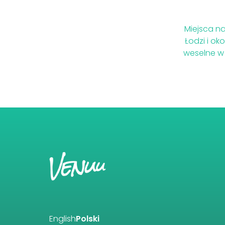
Miejsca n
Łodzi i ok
weselne 
English
Polski