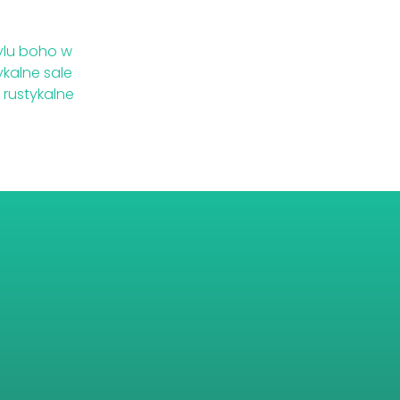
ylu boho w
ykalne sale
 rustykalne