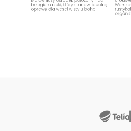
Malowniczy ośrodek położony nad
urokliw
brzegiem rzeki, który stanowi idealną
Warsza
oprawę dla wesel w stylu boho.
rustyka
organiz