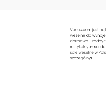
Venuu.com jest naj
weselne do wynajęc
darmowa - żadnych 
rustykalnych sal do
sale weselne w Pols
szczególny!