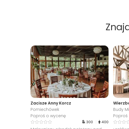
Znajd
Zacisze Anny Korcz
Wierzb
Pomiechówek
Budy M
Poproś o wycenę
Poproś
300
400