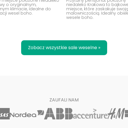
e miejsce położone niedaleko
Przytulny pensjonat położony
wy o oryginalnym,
niedaleko Krakowa to bajkow
lnym klimacie, idealne do
miejsce, które zaskakuje swoj
acji wesel boho.
malowniczością. Idealny obiek
wesele boho.
Zobacz wszystkie sale weselne »
ZAUFALI NAM