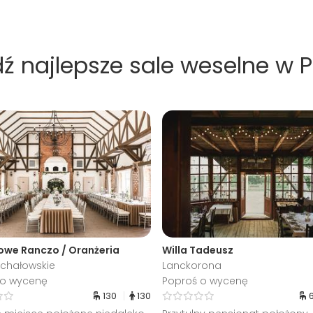
ź najlepsze sale weselne w 
owe Ranczo / Oranżeria
Willa Tadeusz
ichałowskie
Lanckorona
 o wycenę
Poproś o wycenę
130
130