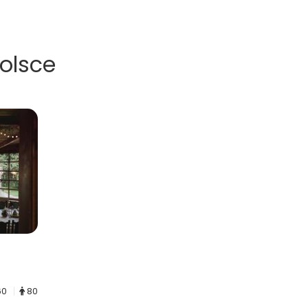
Polsce
60
80