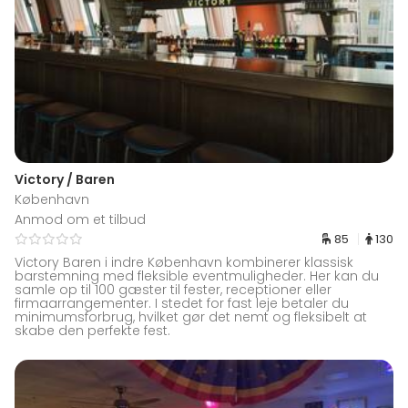
Victory / Baren
København
Anmod om et tilbud
85
130
Victory Baren i indre København kombinerer klassisk
barstemning med fleksible eventmuligheder. Her kan du
samle op til 100 gæster til fester, receptioner eller
firmaarrangementer. I stedet for fast leje betaler du
minimumsforbrug, hvilket gør det nemt og fleksibelt at
skabe den perfekte fest.