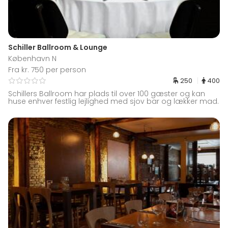
Schiller Ballroom & Lounge
København N
Fra kr. 750 per person
250
400
Schillers Ballroom har plads til over 100 gæster og kan
huse enhver festlig lejlighed med sjov bar og lækker mad.