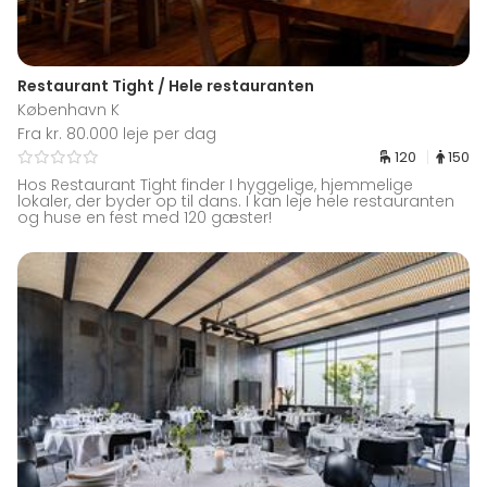
Restaurant Tight / Hele restauranten
København K
Fra kr. 80.000 leje per dag
120
150
Hos Restaurant Tight finder I hyggelige, hjemmelige
lokaler, der byder op til dans. I kan leje hele restauranten
og huse en fest med 120 gæster!