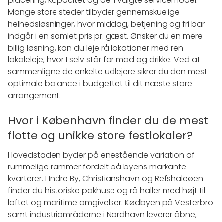
placering, kapacitet og den valgte servicemodel.
Mange store steder tilbyder gennemskuelige
helhedsløsninger, hvor middag, betjening og fri bar
indgår i en samlet pris pr. gæst. Ønsker du en mere
billig løsning, kan du leje rå lokationer med ren
lokaleleje, hvor I selv står for mad og drikke. Ved at
sammenligne de enkelte udlejere sikrer du den mest
optimale balance i budgettet til dit næste store
arrangement.
Hvor i København finder du de mest
flotte og unikke store festlokaler?
Hovedstaden byder på enestående variation af
rummelige rammer fordelt på byens markante
kvarterer. I Indre By, Christianshavn og Refshaleøen
finder du historiske pakhuse og rå haller med højt til
loftet og maritime omgivelser. Kødbyen på Vesterbro
samt industriområderne i Nordhavn leverer åbne,