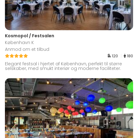
Kosmopol / Festsalen
København K
Anmod om et tilbud
120
180
Elegant festsal i hjertet af København, perfekt til større
selskaber, med smukt interiør og moderne faciliteter.