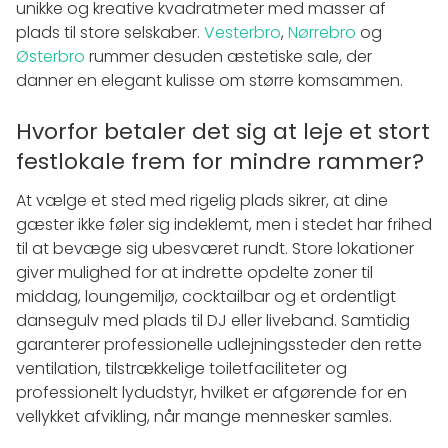
unikke og kreative kvadratmeter med masser af
plads til store selskaber.
Vesterbro
,
Nørrebro
og
Østerbro
rummer desuden æstetiske sale, der
danner en elegant kulisse om større komsammen.
Hvorfor betaler det sig at leje et stort
festlokale frem for mindre rammer?
At vælge et sted med rigelig plads sikrer, at dine
gæster ikke føler sig indeklemt, men i stedet har frihed
til at bevæge sig ubesværet rundt. Store lokationer
giver mulighed for at indrette opdelte zoner til
middag, loungemiljø, cocktailbar og et ordentligt
dansegulv med plads til DJ eller liveband. Samtidig
garanterer professionelle udlejningssteder den rette
ventilation, tilstrækkelige toiletfaciliteter og
professionelt lydudstyr, hvilket er afgørende for en
vellykket afvikling, når mange mennesker samles.