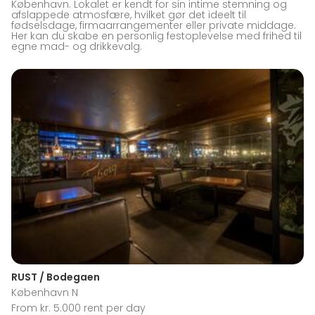
København. Lokalet er kendt for sin intime stemning og
afslappede atmosfære, hvilket gør det ideelt til
fødselsdage, firmaarrangementer eller private middage.
Her kan du skabe en personlig festoplevelse med frihed til
egne mad- og drikkevalg.
RUST / Bodegaen
København N
From kr. 5.000 rent per day