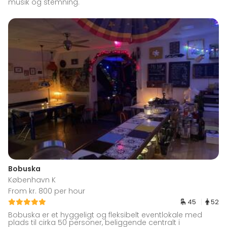
musik og stemning.
Bobuska
København K
From kr. 800 per hour
45
52
Bobuska er et hyggeligt og fleksibelt eventlokale med
plads til cirka 50 personer, beliggende centralt i