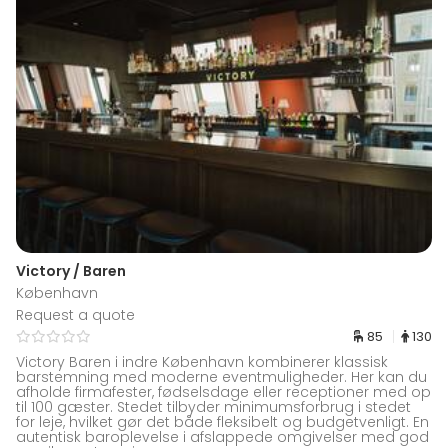
Victory / Baren
København
Request a quote
85
130
Victory Baren i indre København kombinerer klassisk
barstemning med moderne eventmuligheder. Her kan du
afholde firmafester, fødselsdage eller receptioner med op
til 100 gæster. Stedet tilbyder minimumsforbrug i stedet
for leje, hvilket gør det både fleksibelt og budgetvenligt. En
autentisk baroplevelse i afslappede omgivelser med god