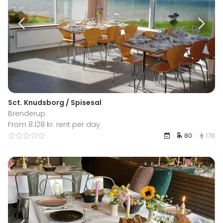
Sct. Knudsborg / Spisesal
Brenderup
From 8.128 kr. rent per day
80
178