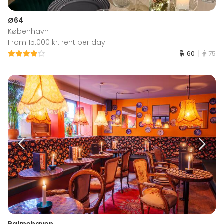
Ø64
København
From 15.000 kr. rent per day
60
75
Palmehaven