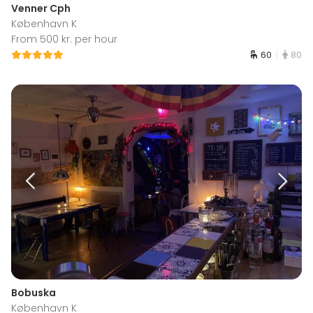
Venner Cph
København K
From 500 kr. per hour
60
80
Bobuska
København K