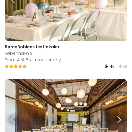
BørneBoblens festlokaler
København S
From 4.695 kr. rent per day
40
50