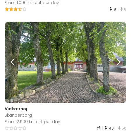
From 1.000 kr. rent per day
8
8
Vidkærhøj
Skanderborg
From 2.500 kr. rent per day
40
50