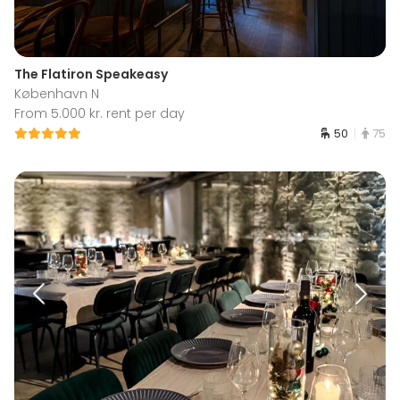
The Flatiron Speakeasy
København N
From 5.000 kr. rent per day
50
75