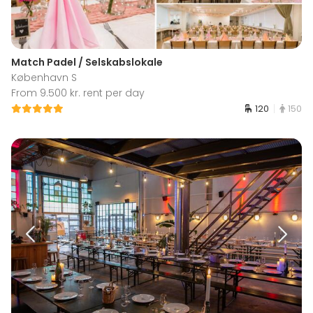
Match Padel / Selskabslokale
København S
From 9.500 kr. rent per day
120
150