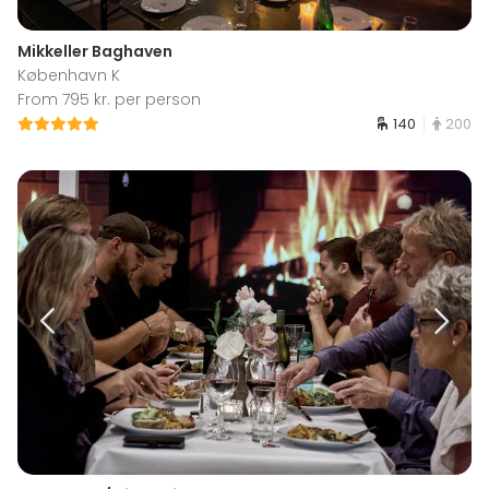
Mikkeller Baghaven
København K
From 795 kr. per person
140
200