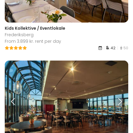
Kids Kollektive / Eventlokale
Frederiksberg
From 3.899 kr. rent per day
42
50