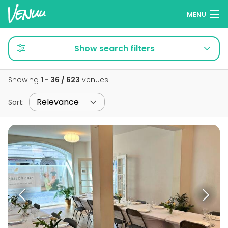
MENU
Browse venues
Show search filters
Wish lists
Showing
1 - 36 / 623
venues
Log in
Sort
:
English
Add your venue