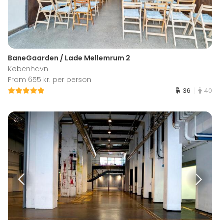
BaneGaarden / Lade Mellemrum 2
København
From 655 kr. per person
36
40