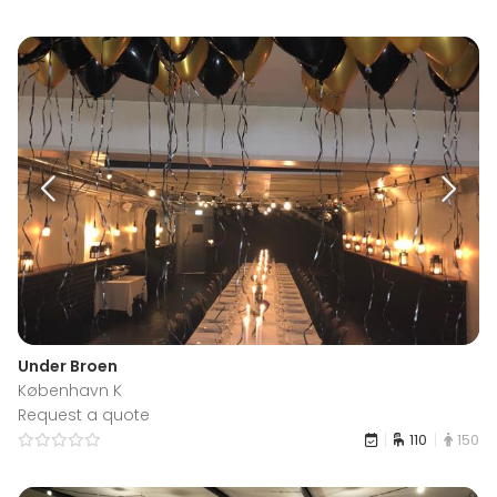
Under Broen
København K
Request a quote
110
150