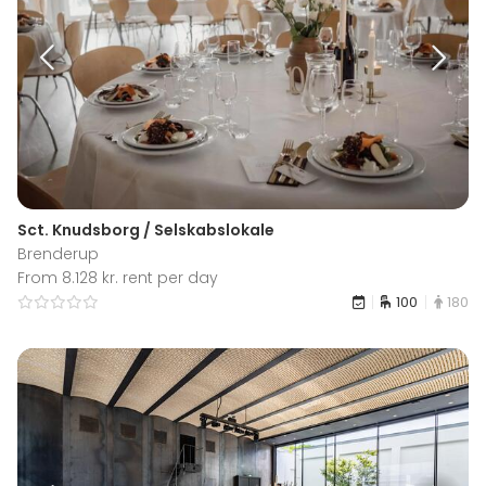
Sct. Knudsborg / Selskabslokale
Brenderup
From 8.128 kr. rent per day
100
180