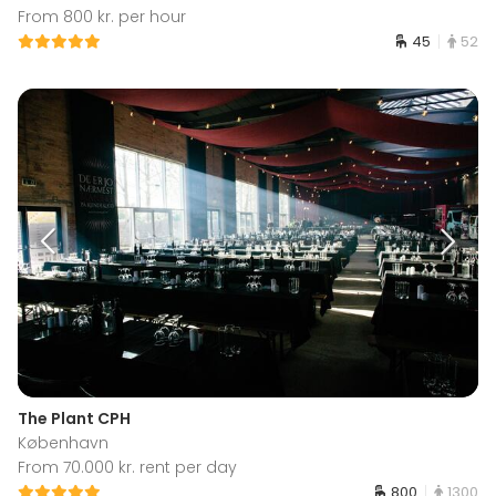
From 800 kr. per hour
45
52
The Plant CPH
København
From 70.000 kr. rent per day
800
1300