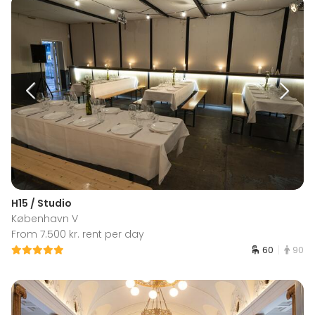
H15 / Studio
København V
From 7.500 kr. rent per day
60
90