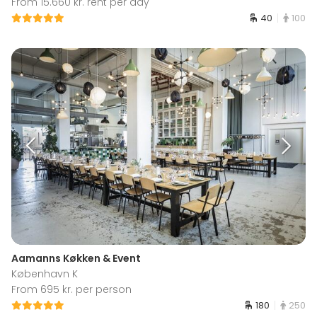
From 15.660 kr. rent per day
40
100
Aamanns Køkken & Event
København K
From 695 kr. per person
180
250