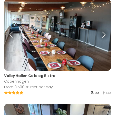
Valby Hallen Cafe og Bistro
Copenhagen
From 3.500 kr. rent per day
90
130