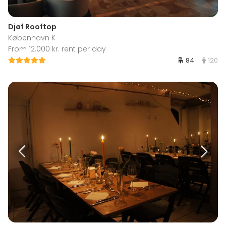
Djøf Rooftop
København K
From 12.000 kr. rent per day
84
120