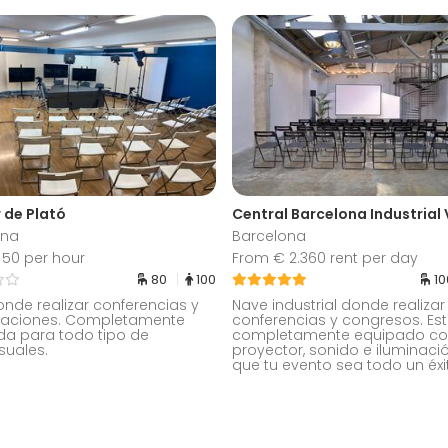
r de Plató
ona
Barcelona
50 per hour
From € 2.360 rent per day
80
100
1
onde realizar conferencias y
Nave industrial donde realizar
taciones. Completamente
conferencias y congresos. Es
a para todo tipo de
completamente equipado c
suales.
proyector, sonido e iluminaci
que tu evento sea todo un éxi