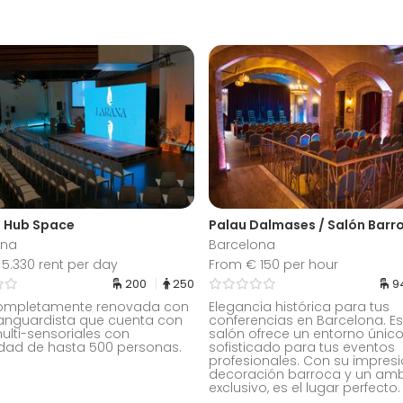
a Hub Space
Palau Dalmases / Salón Barr
ona
Barcelona
5.330 rent per day
From € 150 per hour
200
250
9
ompletamente renovada con
Elegancia histórica para tus
vanguardista que cuenta con
conferencias en Barcelona. Es
ulti-sensoriales con
salón ofrece un entorno único
dad de hasta 500 personas.
sofisticado para tus eventos
profesionales. Con su impres
decoración barroca y un amb
exclusivo, es el lugar perfecto.