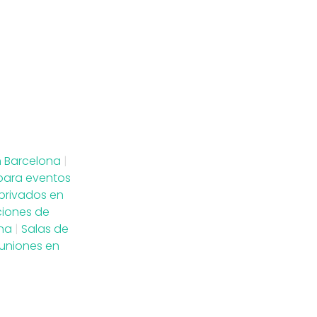
n Barcelona
|
para eventos
privados en
ciones de
ona
|
Salas de
euniones en