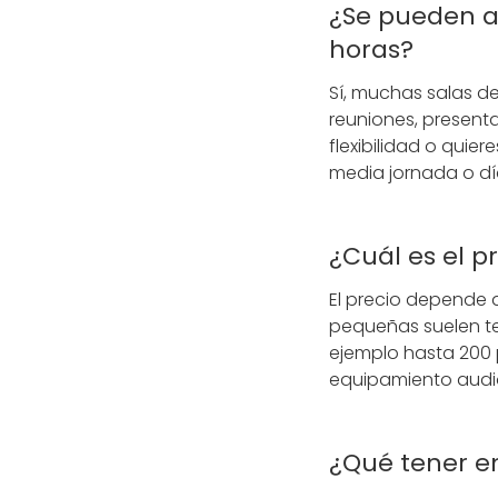
¿Se pueden al
horas?
Sí, muchas salas d
reuniones, presenta
flexibilidad o quie
media jornada o dí
¿Cuál es el p
El precio depende d
pequeñas suelen te
ejemplo hasta 200 
equipamiento audiov
¿Qué tener e