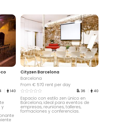
oco
Cityzen Barcelona
Barcelona
From € 570 rent per day
4
140
36
40
Espacio con estilo zen único en
te
Barcelona, ideal para eventos de
 y
empresas, reuniones, talleres,
formaciones y conferencias.
ionante
iente