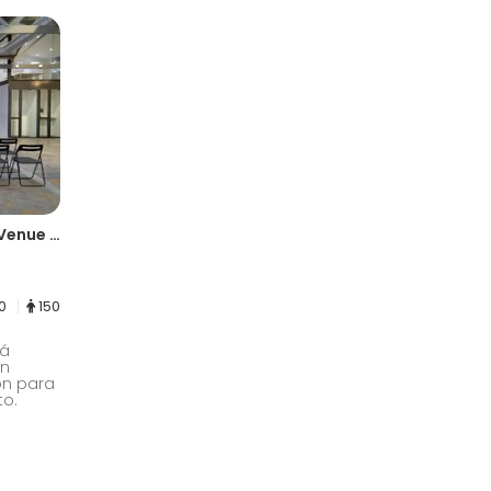
Central Barcelona Industrial Venue with Modern Flair
00
150
tá
on
ón para
to.