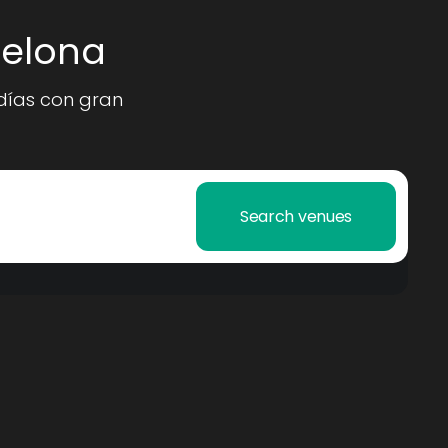
celona
 días con gran
Search venues