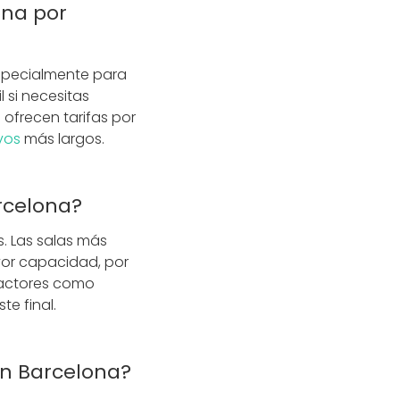
ona por
especialmente para
 si necesitas
 ofrecen tarifas por
vos
más largos.
rcelona?
s. Las salas más
yor capacidad, por
Factores como
te final.
en Barcelona?