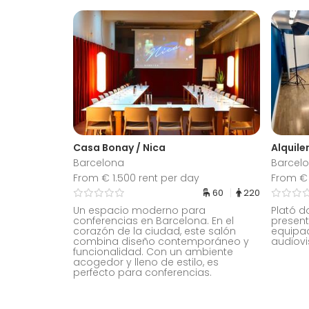
Casa Bonay / Nica
Alquile
Barcelona
Barcel
From € 1.500 rent per day
From € 
60
220
Un espacio moderno para
Plató d
conferencias en Barcelona. En el
presen
corazón de la ciudad, este salón
equipad
combina diseño contemporáneo y
audiovi
funcionalidad. Con un ambiente
acogedor y lleno de estilo, es
perfecto para conferencias.