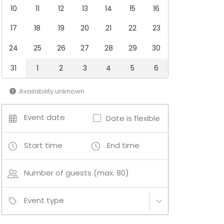
10
11
12
13
14
15
16
17
18
19
20
21
22
23
24
25
26
27
28
29
30
31
1
2
3
4
5
6
Availability unknown
Event date
Date is flexible
Start time
End time
Number of guests (max. 80)
Event type