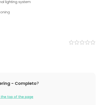
nal lighting system
ioning
ype
all
rpose event space
room
nt
ining room
om
om
venue
nal venue
ce space
ering - Completo
?
hall
 the top of the page