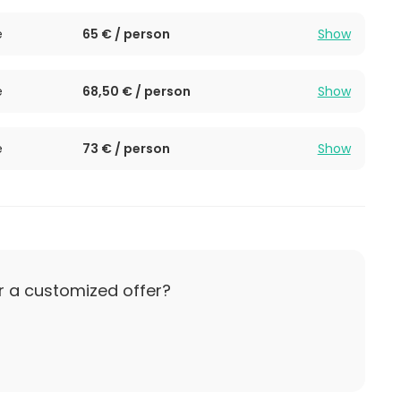
e
65 € / person
Show
e
68,50 € / person
Show
e
73 € / person
Show
r a customized offer?