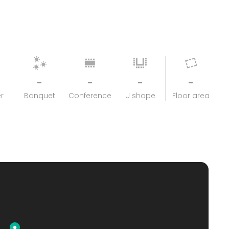
-
-
-
-
r
Banquet
Conference
U shape
Floor area