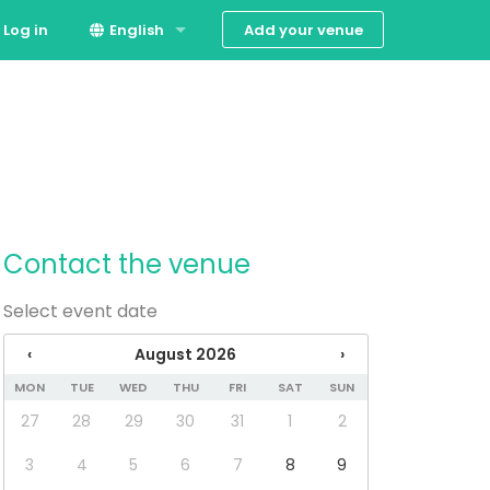
Add your venue
Log in
English
Español
Contact the venue
Select event date
‹
August 2026
›
MON
TUE
WED
THU
FRI
SAT
SUN
27
28
29
30
31
1
2
3
4
5
6
7
8
9