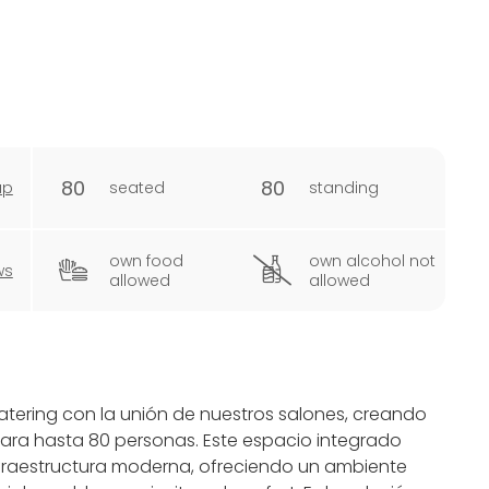
80
80
ap
seated
standing
own food
own alcohol not
ws
allowed
allowed
Catering con la unión de nuestros salones, creando
para hasta 80 personas. Este espacio integrado
fraestructura moderna, ofreciendo un ambiente