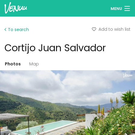
MENU
Browse venues
Add to wish list
To search
Wish lists
Cortijo Juan Salvador
Log in
English
Photos
Map
Add your venue