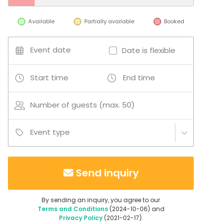
Multi-purpose event space
Meeting room
Available
Partially available
Booked
Restaurant
Private dining room
Country house
Event date
Date is flexible
Open air / Outdoor space
Garden / Patio
Start time
End time
House
Finca / Ranch
Creative venue
Number of guests (max. 50)
Recreational venue
Terrace
Event type
Bar
Activities
Outdoor activities
Send inquiry
By sending an inquiry, you agree to our
Additional information about activities
Terms and Conditions
(2024-10-06) and
Wine & Tapas events, Paella event, Yoga/Pilates
Privacy Policy
(2021-02-17).