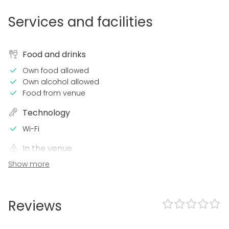
Services and facilities
Food and drinks
Own food allowed
Own alcohol allowed
Food from venue
Technology
Wi-Fi
In the venue
Show more
Accommodation
Dance floor
Swimming pool
Loud music OK
Reviews
Outdoor area
Parking available