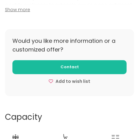
posible prolongar la estancia previo pago adicional,
Show more
al igual que los servicios que podemos ofrecer al
respecto. El alquiler incluye el uso exclusivo de todo
el recinto.
Would you like more information or a
Additional information about cancellation
customized offer?
policy
Se puede cancelar con reembolso completo hasta
Contact
un máximo de 14 días antes. No es posible hacerlo en
los 14 días previos.
Add to wish list
Capacity