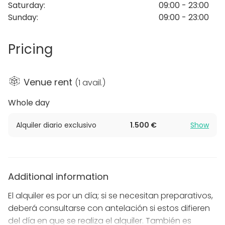
en vivo, hasta fotógrafos profesionales, DJs y
Saturday
:
09:00 - 23:00
wedding planners. Ya sea relajándose en la piscina
Sunday
:
09:00 - 23:00
infinita climatizada o explorando las bodegas de la
zona, cada estancia se diseña a medida para que
Pricing
su única preocupación sea disfrutar del momento.
Venue rent
(
1 avail.
)
Whole day
Alquiler diario exclusivo
1.500 €
Show
Additional information
El alquiler es por un día; si se necesitan preparativos,
deberá consultarse con antelación si estos difieren
del día en que se realiza el alquiler. También es