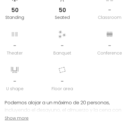
50
50
-
Standing
Seated
Classroom
-
-
-
Theater
Banquet
Conference
-
-
U shape
Floor area
Podemos alojar a un máximo de 20 personas,
incluyendo el desayuno, el almuerzo y la cena con
chef privado. El resto de invitados a los eventos solo
Show more
pueden ser visitantes de un día.