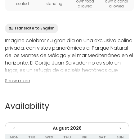
own food
own alcohol
seated
standing
allowed
allowed
Translate to English
Imagine celebrar su gran día en una exclusiva colina
privada, con vistas panorámicas al Parque Natural
de los Montes de Málaga y el mar Mediterráneo en el
horizonte. El Cortijo Juan Salvador no es solo un
lugar, es un refugio de dieciséis hectáreas que
emana la belleza, el romance y la autenticidad de
Show more
una bodega tradicional del siglo XVIII. Aquí, la
serenidad de la naturaleza se fusiona con un lujo
discreto, permitiéndole retroceder en el tiempo
Availability
mientras disfruta de todas las comodidades
modernas en un entorno totalmente privado y
resguardado.
‹
August 2026
›
La finca ofrece la posibilidad de alquiler exclusivo,
MON
TUE
WED
THU
FRI
SAT
SUN