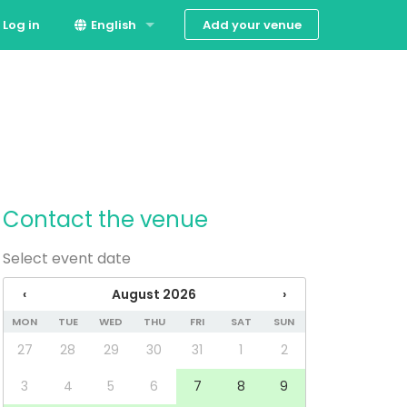
Add your venue
Log in
English
Español
Contact the venue
Select event date
‹
August 2026
›
MON
TUE
WED
THU
FRI
SAT
SUN
27
28
29
30
31
1
2
3
4
5
6
7
8
9