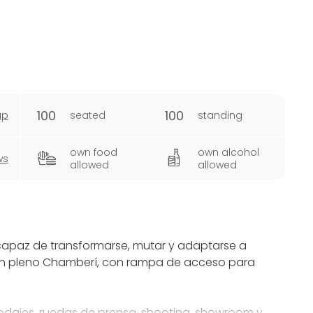
100
100
ap
seated
standing
own food
own alcohol
ws
allowed
allowed
apaz de transformarse, mutar y adaptarse a
 en pleno Chamberí, con rampa de acceso para
odajes, ruedas de prensa, shooting, showroom y