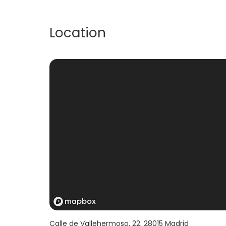
Location
Calle de Vallehermoso, 22
,
28015
Madrid