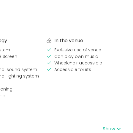
ogy
In the venue
stem
Exclusive use of venue
 / Screen
Can play own music
Wheelchair accessible
onal sound system
Accessible toilets
nal lighting system
ioning
ne
pes
Venue type
Multi-purpose event space
Show