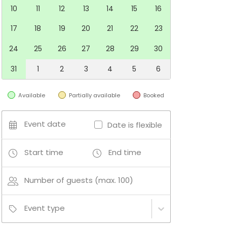
10
11
12
13
14
15
16
17
18
19
20
21
22
23
24
25
26
27
28
29
30
31
1
2
3
4
5
6
Available
Partially available
Booked
Event date
Date is flexible
Start time
End time
Number of guests (max. 100)
Event type