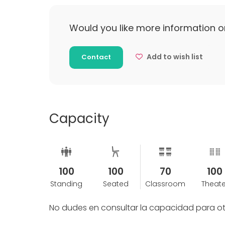
La cancelación entre 1 y 10 días tendrá el 5
Would you like more information o
previamente entregada. Se busca fecha alter
siguientes 6 meses.
Add to wish list
Contact
Capacity
100
100
70
100
Standing
Seated
Classroom
Theate
No dudes en consultar la capacidad para ot