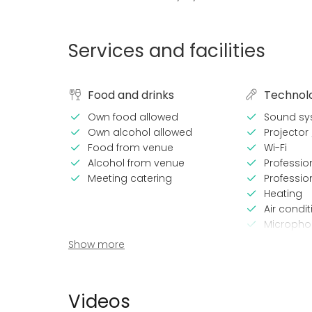
Services and facilities
Food and drinks
Technol
Own food allowed
Sound sy
Own alcohol allowed
Projector
Food from venue
Wi-Fi
Alcohol from venue
Professi
Meeting catering
Professio
Heating
Air condit
Micropho
Printer
Show more
Equipment
Event ty
Videos
Kitchen for customer
Party