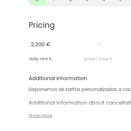
Pricing
2.200 €
-
daily rent fr.
price / hour fr.
Additional information
Disponemos de tarifas personalizadas a cad
Additional information about cancellat
Si el espacio y el presupuesto os encaja po
Show more
días. Pasados estos días la fecha se reserva e
realiza el abono del 50% y el resto pendiente