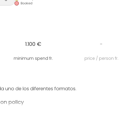
Booked
1.100 €
-
minimum spend fr.
price / person fr.
a uno de los diferentes formatos.
ion policy
demos realizar bajo petición un bloqueo durante 7
n firme o se libera. Para la reserva en firme se
, 48 hrs antes del evento.