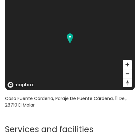
Casa Fuente Cárdena, Paraje De Fuente Cárdena, 11 De,
,
28710
El Molar
Services and facilities