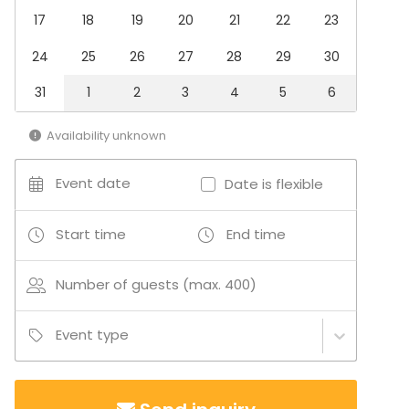
Family Celebration
17
18
19
20
21
22
23
Team building / Recreation
24
25
26
27
28
29
30
Venue type
31
1
2
3
4
5
6
Multi-purpose event space
Villa / Mansion
Availability unknown
Country house
Open air / Outdoor space
Garden / Patio
Event date
Date is flexible
House
Finca / Ranch
Start time
End time
Terrace
Kitchen
Number of guests (max. 400)
Activities
Outdoor activities
Event type