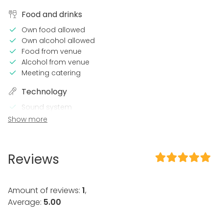
Food and drinks
Own food allowed
Own alcohol allowed
Food from venue
Alcohol from venue
Meeting catering
Technology
Sound system
Wi-Fi
Show more
Professional sound system
Air conditioning
Reviews
In the venue
Accommodation
Dance floor
Amount of reviews:
1
,
Swimming pool
Average:
5.00
Outdoor area
Exclusive use of venue