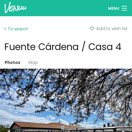
MENU
Browse venues
Add to wish list
To search
Wish lists
Fuente Cárdena / Casa 4
Log in
English
Photos
Map
Add your venue