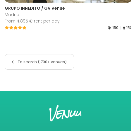
GRUPO INNEDITO / GV Venue
Madrid
From 4.895 € rent per day
150
15
To search (1700+ venues)