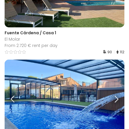
Fuente Cárdena / Casa 1
El Molar
From 2.720 € rent per day
90
112