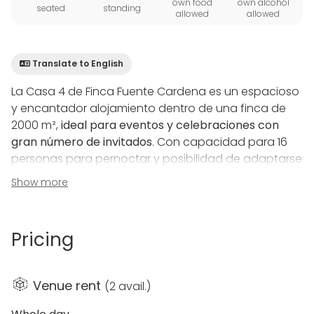
own food
own alcohol
seated
standing
allowed
allowed
Translate to English
La Casa 4 de Finca Fuente Cardena es un espacioso
y encantador alojamiento dentro de una finca de
2000 m²,
ideal para eventos y celebraciones con
gran número de invitados
. Con capacidad para 16
personas para pernoctar y posibilidad de adaptarse
a más para realizar eventos, esta casa de alquiler
Show more
completo está totalmente amueblada y equipada,
garantizando una estancia cómoda y memorable.
Pricing
El exterior de la casa ofrece un amplio terreno con
una
piscina cubierta climatizada
, sauna,
jacuzzi con
spa
, aromaterapia y cromaterapia. También cuenta
Venue rent
(
2 avail.
)
con dardos, hamacas, balancín, y
dos barbacoas
techadas
de gran formato, una de ellas argentina.