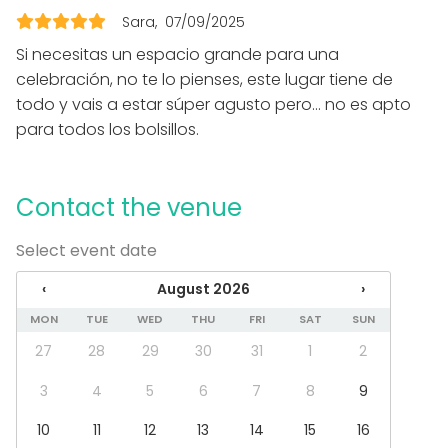
Can play own music
Sara
07/09/2025
Late night events OK
Si necesitas un espacio grande para una
Equipment
celebración, no te lo pienses, este lugar tiene de
todo y vais a estar súper agusto pero… no es apto
Kitchen for customer
para todos los bolsillos.
Towels
Hot tub / Jacuzzi
Dinnerware
Games
Contact the venue
Furniture
Select event date
Event types
Party
‹
August 2026
›
Wedding
MON
TUE
WED
THU
FRI
SAT
SUN
Dinner / Lunch
27
28
29
30
31
1
2
Meeting
Conference / Seminar
3
4
5
6
7
8
9
Business / Corporate Event
Kids Party
10
11
12
13
14
15
16
Company Party