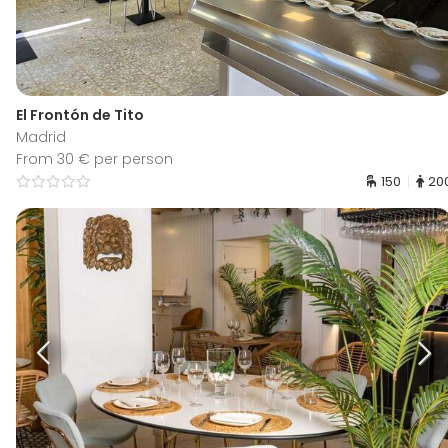
El Frontón de Tito
Madrid
From 30 € per person
150
20