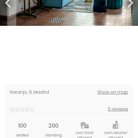
Naranjo, 9
,
Madrid
Show on map
0 reviews
100
200
own food
own alcohol
seated
standing
allowed
allowed