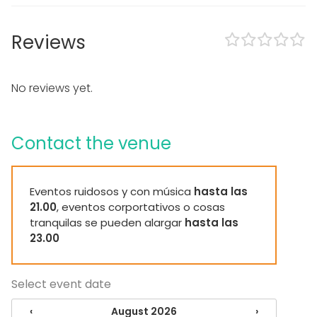
Outdoor area
Exclusive use of venue
Can play own music
Reviews
Equipment
Kitchen for customer
No reviews yet.
Whiteboard / Flip chart
Piano
Dinnerware
Contact the venue
Furniture
Event types
Eventos ruidosos y con música
hasta las
Party
21.00
, eventos corportativos o cosas
Wedding
tranquilas se pueden alargar
hasta las
Dinner / Lunch
23.00
Meeting
Conference / Seminar
Business / Corporate Event
Select event date
Kids Party
Company Party
‹
August 2026
›