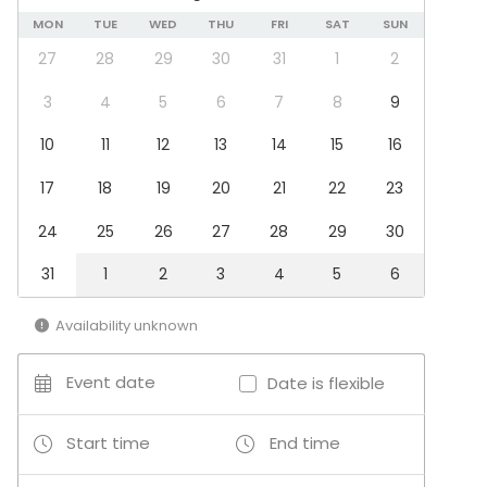
Family Celebration
MON
TUE
WED
THU
FRI
SAT
SUN
Team building / Recreation
27
28
29
30
31
1
2
Venue type
3
4
5
6
7
8
9
Banquet hall
Multi-purpose event space
10
11
12
13
14
15
16
Meeting room
Industrial venue
17
18
19
20
21
22
23
Classroom
Creative venue
24
25
26
27
28
29
30
Conference space
31
1
2
3
4
5
6
Terrace
Kitchen
Availability unknown
Event date
Date is flexible
Start time
End time