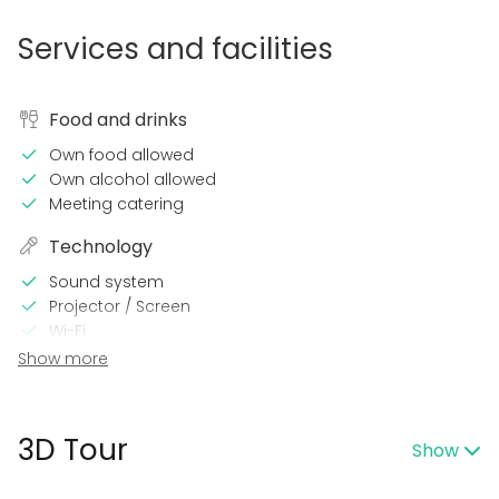
Services and facilities
Food and drinks
Own food allowed
Own alcohol allowed
Meeting catering
Technology
Sound system
Projector / Screen
Wi-Fi
Heating
Show more
Air conditioning
Microphone
Printer
3D Tour
Show
In the venue