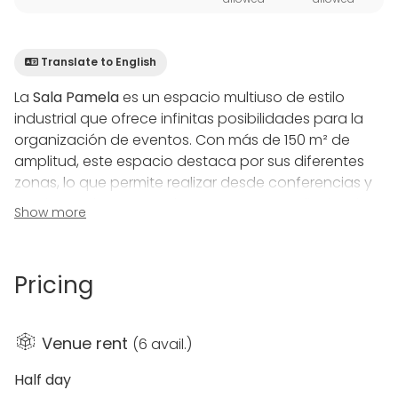
Translate to English
La
Sala Pamela
es un espacio multiuso de estilo
industrial que ofrece infinitas posibilidades para la
organización de eventos. Con más de 150 m² de
amplitud, este espacio destaca por sus diferentes
zonas, lo que permite realizar desde conferencias y
reuniones de empresa hasta eventos audiovisuales,
Show more
como rodajes o sesiones de fotografía. Las grandes
ventanas de suelo a techo llenan el lugar de luz
natural, creando un ambiente acogedor y
Pricing
estimulante. Además, el mobiliario y la decoración
están disponibles para adaptarse a la temática y
necesidades de tu evento.
Venue rent
(
6 avail.
)
Este espacio cuenta también con acceso a una
Half day
terraza privada exterior de 80 m², ideal para