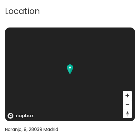
Location
Naranjo, 9
,
28039
Madrid