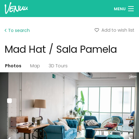
MENU
Browse venues
Add to wish list
To search
Wish lists
Mad Hat / Sala Pamela
Log in
English
Photos
Map
3D Tours
Add your venue