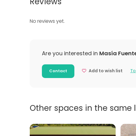
Reviews
Company
Family Ce
Team buil
No reviews yet.
Additional information about services and fac
Nos encargamos de facilitar el contacto o a
alquiler del equipo tecnológico que se requ
Are you interested in
Masía Fuente
También disponemos de alojamiento en cualq
en el que se incluye el Hotel Luz Castellón **
Add to wish list
To
Contact
Other spaces in the same 