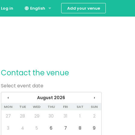
Add your venue
Log in
English
Español
Contact the venue
Select event date
‹
August 2026
›
MON
TUE
WED
THU
FRI
SAT
SUN
27
28
29
30
31
1
2
3
4
5
6
7
8
9