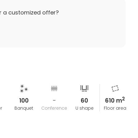
r a customized offer?
2
100
-
60
610 m
r
Banquet
Conference
U shape
Floor area