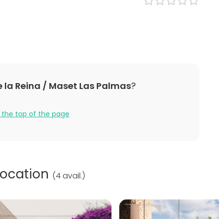
 Party
lebration
ding / Recreation
ilities
dministrar nosotros mismos la gestión para el
iera para cada evento.
 la Reina / Maset Las Palmas
?
uiera de nuestros hoteles del grupo Civis Hoteles,
**sup, Hotel Castellón Center**** y Hotel Jaime I***.
 the top of the page
location
(
4 avail.
)