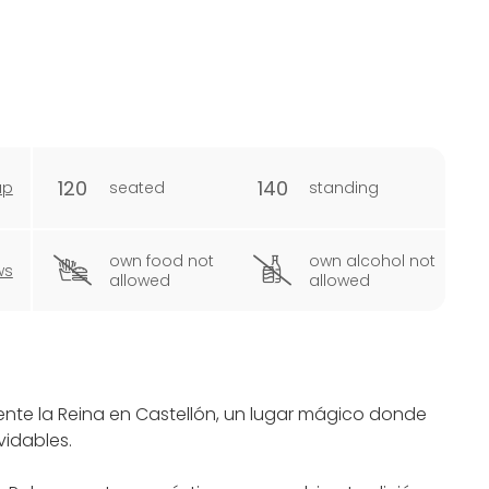
120
140
ap
seated
standing
own food not
own alcohol not
ws
allowed
allowed
nte la Reina en Castellón, un lugar mágico donde
vidables.