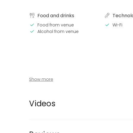
Food and drinks
Technol
Food from venue
Wi-Fi
Alcohol from venue
Show more
Equipment
Event ty
Dinnerware
Party
Furniture
Wedding
Videos
Dinner / 
Meeting
Conferen
Business 
Kids Party