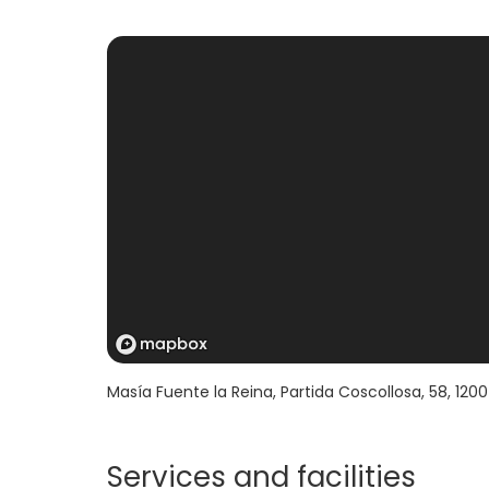
Masía Fuente la Reina, Partida Coscollosa, 58
,
120
Services and facilities