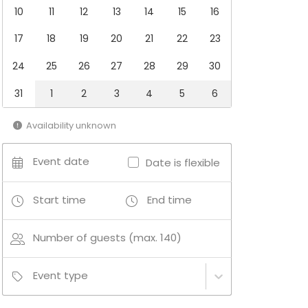
10
11
12
13
14
15
16
17
18
19
20
21
22
23
24
25
26
27
28
29
30
31
1
2
3
4
5
6
Availability unknown
Event date
Date is flexible
Start time
End time
Number of guests (max. 140)
Event type