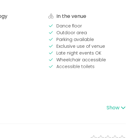
ogy
In the venue
Dance floor
Outdoor area
Parking available
Exclusive use of venue
Late night events OK
Wheelchair accessible
Accessible toilets
pes
Venue type
Multi-purpose event space
Country house
Lunch
Open air / Outdoor space
Show
Garden / Patio
ce / Seminar
Finca / Ranch
/ Corporate Event