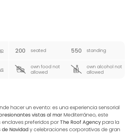
200
550
ap
seated
standing
own food not
own alcohol not
ws
allowed
allowed
de hacer un evento: es una experiencia sensorial
presionantes vistas al mar
Mediterráneo, este
 enclaves preferidos por
The Roof Agency
para la
 de Navidad
y celebraciones corporativas de gran