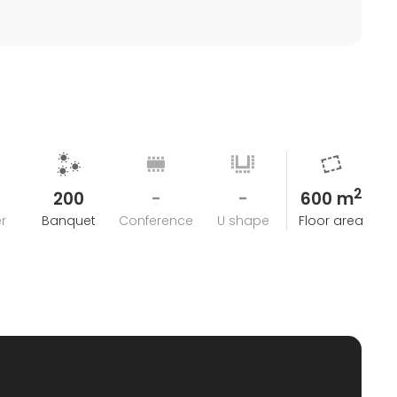
2
200
-
-
600 m
r
Banquet
Conference
U shape
Floor area