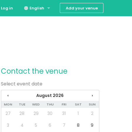
Add your venue
Log in
English
Español
Contact the venue
Select event date
‹
August 2026
›
MON
TUE
WED
THU
FRI
SAT
SUN
27
28
29
30
31
1
2
3
4
5
6
7
8
9