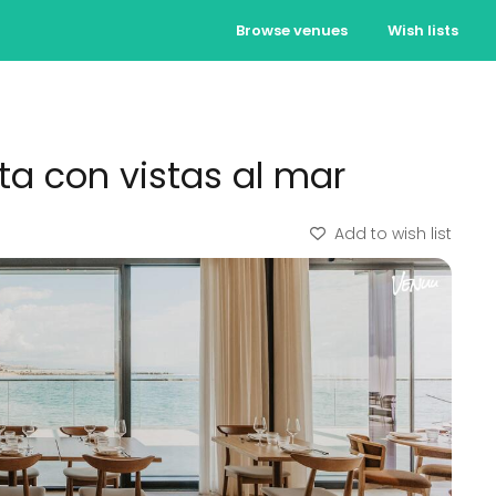
Browse venues
Wish lists
a con vistas al mar
Add to wish list