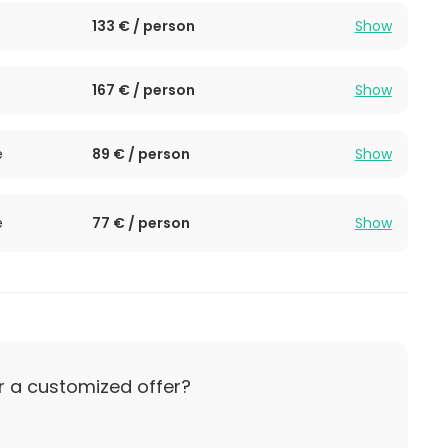
133 € / person
Show
167 € / person
Show
e
89 € / person
Show
e
77 € / person
Show
r a customized offer?