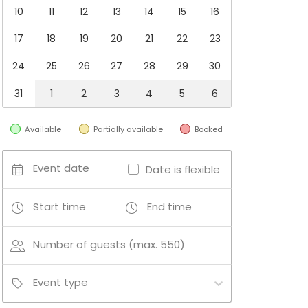
10
11
12
13
14
15
16
17
18
19
20
21
22
23
24
25
26
27
28
29
30
31
1
2
3
4
5
6
Available
Partially available
Booked
Event date
Date is flexible
Start time
End time
Number of guests (max. 550)
Event type