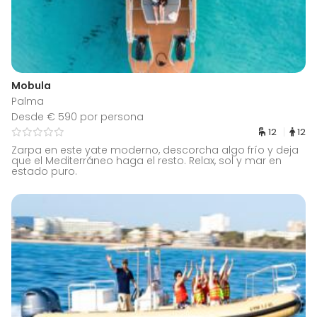
Mobula
Palma
Desde € 590 por persona
12
12
Zarpa en este yate moderno, descorcha algo frío y deja
que el Mediterráneo haga el resto. Relax, sol y mar en
estado puro.