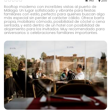
140
200
Rooftop moderno con increíbles vistas al puerto de
Málaga. Un lugar sofisticado y vibrante para fiestas
familiares con estilo, perfecto para quienes buscan algo
más especial sin perder el carácter cálido. Ofrece barra
propia, mobiliario cómodo, posibilidad de cóctel o cena
sentada, y está dentro de un hotel con posibilidad de
alojamiento para los invitados. Muy recomendado para
aniversarios o celebraciones familiares importantes.