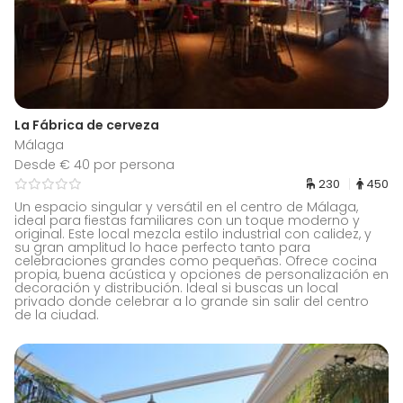
La Fábrica de cerveza
Málaga
Desde € 40 por persona
230
450
Un espacio singular y versátil en el centro de Málaga,
ideal para fiestas familiares con un toque moderno y
original. Este local mezcla estilo industrial con calidez, y
su gran amplitud lo hace perfecto tanto para
celebraciones grandes como pequeñas. Ofrece cocina
propia, buena acústica y opciones de personalización en
decoración y distribución. Ideal si buscas un local
privado donde celebrar a lo grande sin salir del centro
de la ciudad.