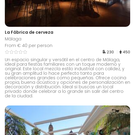
La Fábrica de cerveza
Málaga
From € 40 per person
230
450
Un espacio singular y versátil en el centro de Málaga,
ideal para fiestas familiares con un toque moderno y
original. Este local mezcla estilo industrial con calidez, y
su gran amplitud lo hace perfecto tanto para
celebraciones grandes como pequeñas. Ofrece cocina
propia, buena acústica y opciones de personalización en
decoración y distribución. Ideal si buscas un local
privado donde celebrar a lo grande sin salir del centro
de la ciudad.