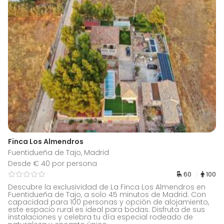
Finca Los Almendros
Fuentidueña de Tajo, Madrid
Desde € 40 por persona
60
100
Descubre la exclusividad de La Finca Los Almendros en
Fuentidueña de Tajo, a solo 45 minutos de Madrid. Con
capacidad para 100 personas y opción de alojamiento,
este espacio rural es ideal para bodas. Disfruta de sus
instalaciones y celebra tu día especial rodeado de