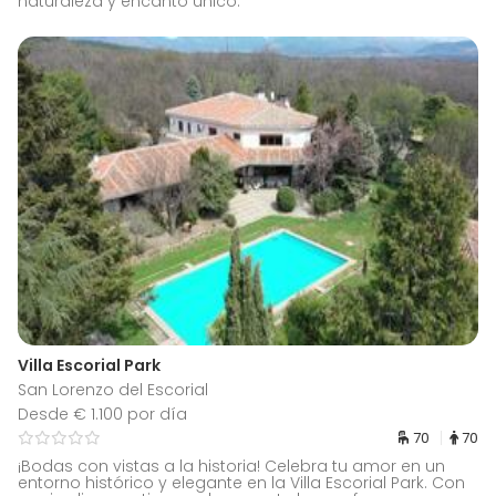
naturaleza y encanto único.
Villa Escorial Park
San Lorenzo del Escorial
Desde € 1.100 por día
70
70
¡Bodas con vistas a la historia! Celebra tu amor en un
entorno histórico y elegante en la Villa Escorial Park. Con