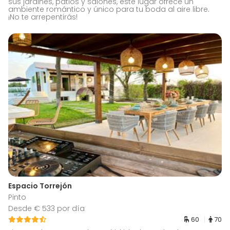
sus jardines, patios y salones, este lugar ofrece un
ambiente romántico y único para tu boda al aire libre.
¡No te arrepentirás!
Espacio Torrejón
Pinto
Desde € 533 por día
60
70