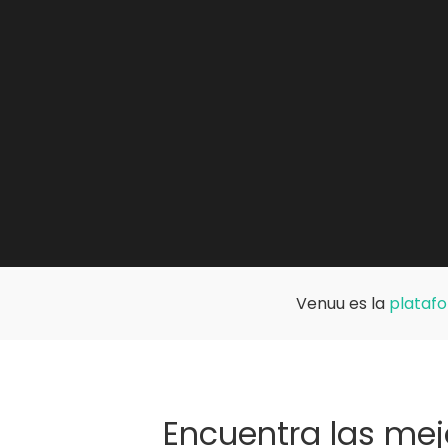
Venuu es la
platafo
Encuentra las mej