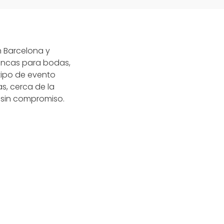
n Barcelona y
fincas para bodas,
tipo de evento
as, cerca de la
 sin compromiso.