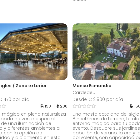
ngles / Zona exterior
Manso Esmandia
s
Cardedeu
 470 por día
Desde € 2.800 por día
150
200
15
 mágico en plena naturaleza
Una masía catalana del siglo
 boda o evento especial.
8 hectáreas de terreno, te ofr
a de una iluminación de
entorno mágico para tu bod
 y diferentes ambientes al
evento. Descubre sus jardines,
re, con la opción de
pabellón de verano, la era y l
vidad y alojamiento en esta
polivalente, con capacidad p