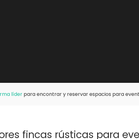
rma líder
para encontrar y reservar espacios para event
ores fincas rústicas para ev