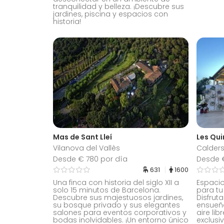
tranquilidad y belleza. ¡Descubre sus
jardines, piscina y espacios con
historia!
Mas de Sant Lleí
Les Qui
Vilanova del Vallès
Calder
Desde € 780 por día
Desde €
631
1600
Una finca con historia del siglo XII a
Espacio
solo 15 minutos de Barcelona.
para tu
Descubre sus majestuosos jardines,
Disfrut
su bosque privado y sus elegantes
ensueño
salones para eventos corporativos y
aire lib
bodas inolvidables. ¡Un entorno único
exclusi