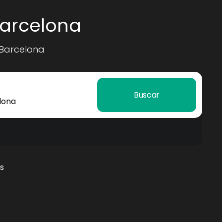
Barcelona
 Barcelona
Buscar
s