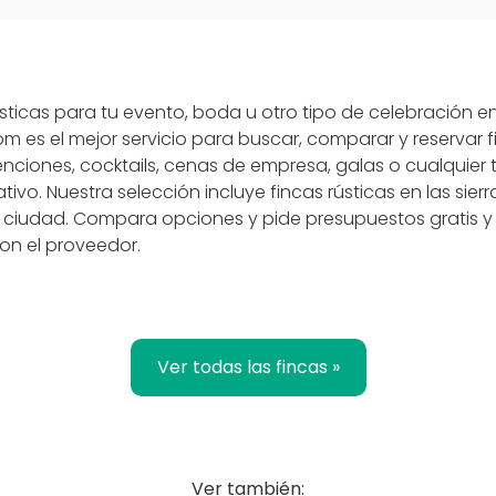
sticas para tu evento, boda u otro tipo de celebración e
m es el mejor servicio para buscar, comparar y reservar 
ciones, cocktails, cenas de empresa, galas o cualquier 
tivo. Nuestra selección incluye fincas rústicas en las sierr
a ciudad. Compara opciones y pide presupuestos gratis y
on el proveedor.
Ver todas las fincas »
Ver también: