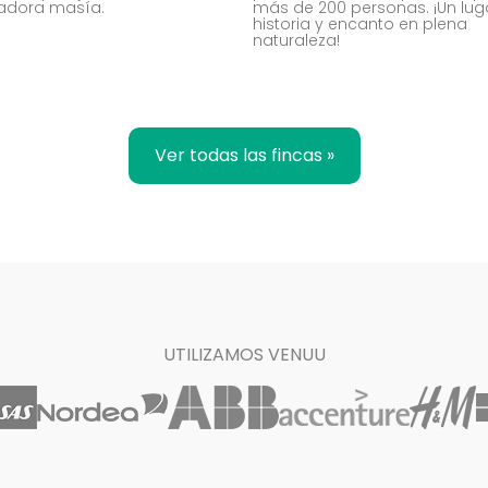
adora masía.
más de 200 personas. ¡Un lug
historia y encanto en plena
naturaleza!
Ver todas las fincas »
UTILIZAMOS VENUU