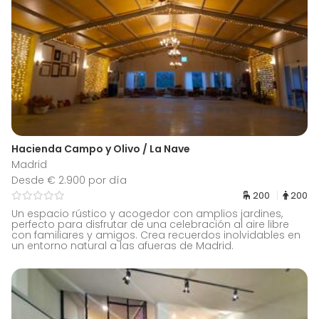
Hacienda Campo y Olivo / La Nave
Madrid
Desde € 2.900 por día
200
200
Un espacio rústico y acogedor con amplios jardines,
perfecto para disfrutar de una celebración al aire libre
con familiares y amigos. Crea recuerdos inolvidables en
un entorno natural a las afueras de Madrid.