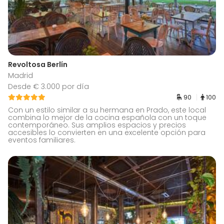
Revoltosa Berlín
Madrid
Desde € 3.000 por día
90
100
Con un estilo similar a su hermana en Prado, este local
combina lo mejor de la cocina española con un toque
contemporáneo. Sus amplios espacios y precios
accesibles lo convierten en una excelente opción para
eventos familiares.