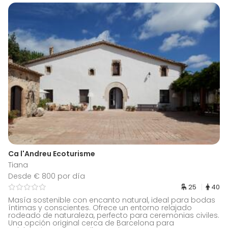
Ca l'Andreu Ecoturisme
Tiana
Desde € 800 por día
25
40
Masía sostenible con encanto natural, ideal para bodas
íntimas y conscientes. Ofrece un entorno relajado
rodeado de naturaleza, perfecto para ceremonias civiles.
Una opción original cerca de Barcelona para