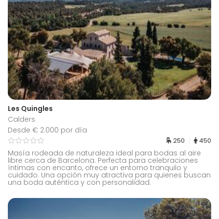
Les Quingles
Calders
Desde € 2.000 por día
250
450
Masía rodeada de naturaleza ideal para bodas al aire
libre cerca de Barcelona. Perfecta para celebraciones
íntimas con encanto, ofrece un entorno tranquilo y
cuidado. Una opción muy atractiva para quienes buscan
una boda auténtica y con personalidad.