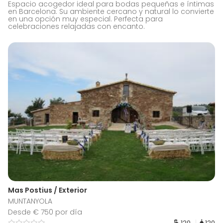
Espacio acogedor ideal para bodas pequeñas e íntimas
en Barcelona. Su ambiente cercano y natural lo convierte
en una opción muy especial. Perfecta para
celebraciones relajadas con encanto.
Mas Postius / Exterior
MUNTANYOLA
Desde € 750 por día
120
120