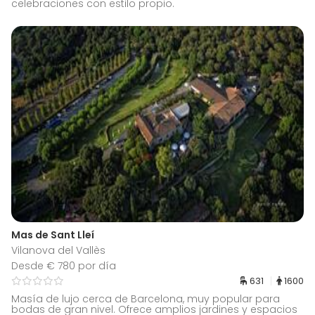
celebraciones con estilo propio.
Mas de Sant Lleí
Vilanova del Vallès
Desde € 780 por día
631
1600
Masía de lujo cerca de Barcelona, muy popular para
bodas de gran nivel. Ofrece amplios jardines y espacios