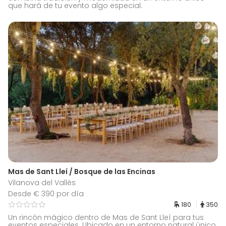
que hará de tu evento algo especial.
Mas de Sant Lleí / Bosque de las Encinas
Vilanova del Vallès
Desde € 390 por día
180
350
Un rincón mágico dentro de Mas de Sant Lleí para tus
eventos especiales. Ubicado en un entorno natural único,