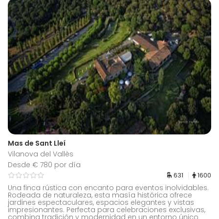
Mas de Sant Lleí
Vilanova del Vallès
Desde € 780 por día
631
1600
Una finca rústica con encanto para eventos inolvidables.
Rodeada de naturaleza, esta masía histórica ofrece
jardines espectaculares, espacios elegantes y vistas
impresionantes. Perfecta para celebraciones exclusivas,
combina tradición y modernidad en un entorno único