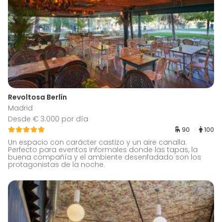
Revoltosa Berlín
Madrid
Desde € 3.000 por día
90
100
Un espacio con carácter castizo y un aire canalla.
Perfecto para eventos informales donde las tapas, la
buena compañía y el ambiente desenfadado son los
protagonistas de la noche.