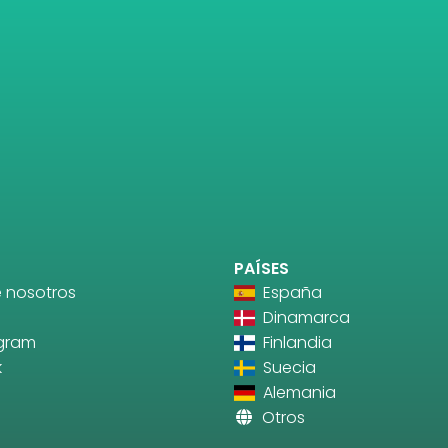
PAÍSES
 nosotros
España
Dinamarca
agram
Finlandia
k
Suecia
Alemania
Otros