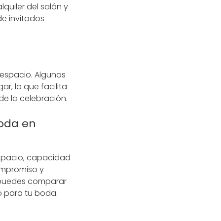
quiler del salón y
de invitados
l espacio. Algunos
, lo que facilita
de la celebración.
oda en
espacio, capacidad
compromiso y
 puedes comparar
o para tu boda.