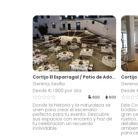
Cortijo El Esparragal / Patio de Adoquines + Salones Interiores
Gerena, Sevilla
Gerena ,
Desde € 1.800 por día
Desde 
600
600
Donde la historia y la naturaleza se
Este Co
unen para crear el escenario
bodas 
perfecto para tu evento. Descubre
gran ce
sus espacios con encanto y haz de
rústico
tu celebración un recuerdo
detalle
inolvidable.
ambien
para ce