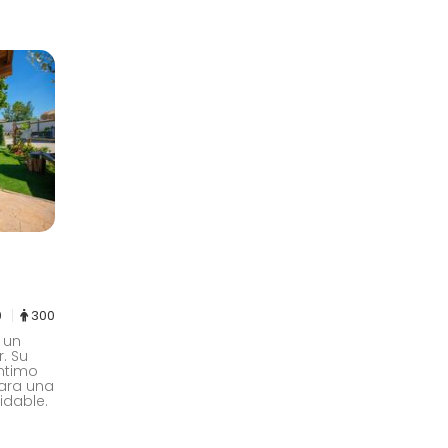
0
300
 un
. Su
ntimo
para una
idable.