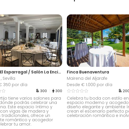
Cortijo El Esparragal / Salón La Encina
Finca Buenaventura
 Sevilla
Mairena del Aljarafe
€ 350 por día
Desde € 1.000 por día
300
300
20
rtijo tiene varios salones para
Celebra tu boda con estilo en
donde podrás celebrar una
espacio moderno y acogedor
na. Este espacio íntimo y
diseño elegante y ambiente í
, con vigas de madera y
crean el escenario perfecto 
s tradicionales, ofrece un
celebración romántica e inolv
te romántico y acogedor
lebrar tu amor.