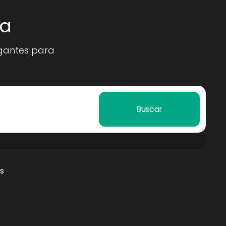
la
egantes para
Buscar
s