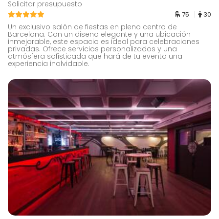
Solicitar presupuesto
75
30
Un exclusivo salón de fiestas en pleno centro de
Barcelona. Con un diseño elegante y una ubicación
inmejorable, este espacio es ideal para celebraciones
privadas. Ofrece servicios personalizados y una
atmósfera sofisticada que hará de tu evento una
experiencia inolvidable.