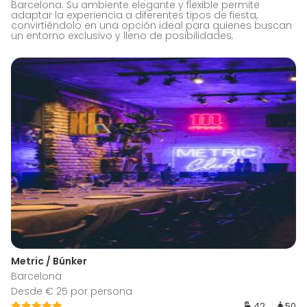
Barcelona. Su ambiente elegante y flexible permite
adaptar la experiencia a diferentes tipos de fiesta,
convirtiéndolo en una opción ideal para quienes buscan
un entorno exclusivo y lleno de posibilidades.
Metric / Búnker
Barcelona
Desde € 25 por persona
42
50