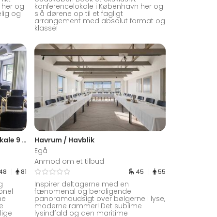
 her og
konferencelokale i København her og
lig og
slå dørene op til et fagligt
arrangement med absolut format og
klasse!
Odense Congress Center / Lokale 9 + 10
Havrum / Havblik
Egå
Anmod om et tilbud
48
81
45
55
g
Inspirer deltagerne med en
onel
fænomenal og beroligende
ne
panoramaudsigt over bølgerne i lyse,
ge
moderne rammer! Det sublime
lige
lysindfald og den maritime