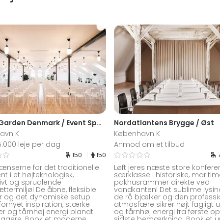
Talent Garden Denmark / Event Space
Nordatlantens Brygge / Øst
avn K
København K
15.000 leje per dag
Anmod om et tilbud
150
150
ænserne for det traditionelle
Løft jeres næste store konfere
t i et højteknologisk,
særklasse i historiske, mariti
ivt og sprudlende
pakhusrammer direkte ved
ttermiljø! De åbne, fleksible
vandkanten! Det sublime lysind
 og det dynamiske setup
de rå bjælker og den professi
fornyet inspiration, stærke
atmosfære sikrer højt fagligt 
er og tårnhøj energi blandt
og tårnhøj energi fra første op
ltagere. Book et moderne
sidste bemærkning. Book et un