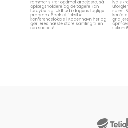
rammer sikrer optimal arbejdsro, så
lyd sik
oplægsholdere og deltagere kan
uforgle
fordybe sig fuldt ud i dagens faglige
salen. 
program. Book et fleksibelt
konfere
konferencelokale i København her og
grib je
gør jeres næste store samling til en
opmærk
ren succes!
sekund!