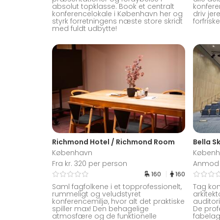
absolut topklasse. Book et centralt
konfere
konferencelokale i København her og
driv je
styrk forretningens næste store skridt
forfrisk
med fuldt udbytte!
Richmond Hotel / Richmond Room
København
Københ
Fra kr. 320 per person
Anmod 
160
160
Saml fagfolkene i et topprofessionelt,
Tag konf
rummeligt og veludstyret
arkitek
konferencemiljø, hvor alt det praktiske
auditor
spiller max! Den behagelige
De profe
atmosfære og de funktionelle
fabelag