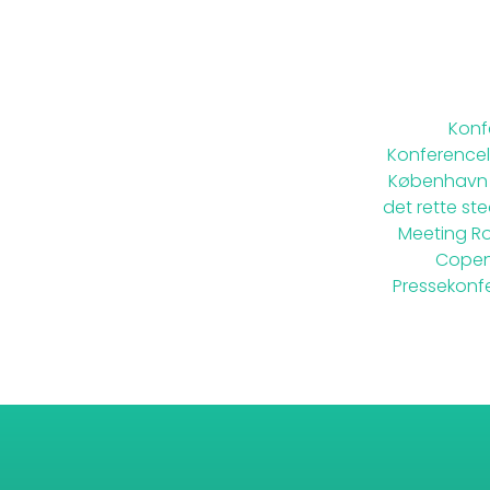
Konf
Konferencel
København
det rette sted
Meeting R
Copen
Pressekonf