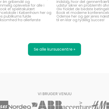
rer en gribende og
indslag, hvor det gennemtæn
mmelig oplevelse for alle i
udstyr sikrer en problemfri afvi
Book et spektakulært
Giv holdet de bedste betingel
ncelokale i København her og
Book et moderne konferencelo
res publikums fulde
Odense her og gør jeres næst
somhed fra allerførste
til en klar og tydelig succes!
Se alle kursuscentre »
VI BRUGER VENUU