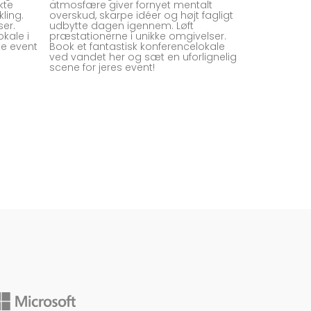
kte
atmosfære giver fornyet mentalt
kling.
overskud, skarpe idéer og højt fagligt
ser.
udbytte dagen igennem. Løft
kale i
præstationerne i unikke omgivelser.
e event
Book et fantastisk konferencelokale
ved vandet her og sæt en uforlignelig
scene for jeres event!