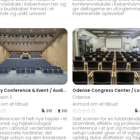
ncelokale i København her og
konferencelokale i København
res budskaber fremad i et
giv deltagerne en uforglemme
ende og unikt univers!
inspirerende oplevelse!
Bella Sky Conference & Event / Auditorium
avn S
Odense
om et tilbud
Anmod om et tilbud
310
310
erencen til helt nye højder i et
Sæt scenen for en fuldstændi
tonisk og højteknologisk
strømlinet, effektiv og professi
ium i absolut verdensklasse!
konference i et lyst og moder
ssionelle faciliteter, det
setup! Lokalet giver ro til vigti
tige udsyn og den knivskarpe
oplæg, dybe drøftelser og fag