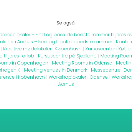
Se også:
erencelokaler – Find og book de bedste rammer til jeres e
okaler i Aarhus – Find og book de bedste rammer
|
Konfer
|
Kreative mødelokaler i København
|
Kursuscenter i Købe
 til jeres forløb
|
Kursuscentre på Sjælland
|
Meeting Room
ooms in Copenhagen
|
Meeting Rooms in Odense
|
Meetin
hagen K
|
Meeting venues in Denmark
|
Messecentre i Da
erence i København
|
Workshoplokaler i Odense
|
Worksho
Aarhus