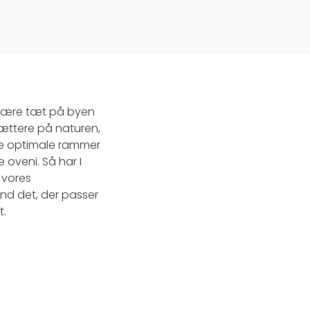
 være tæt på byen
tættere på naturen,
 de optimale rammer
 oveni. Så har I
 vores
ind det, der passer
t.