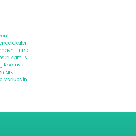
vent
|
encelokaler i
nhavn – Find
s in Aarhus
|
g Rooms in
nmark
|
p Venues in