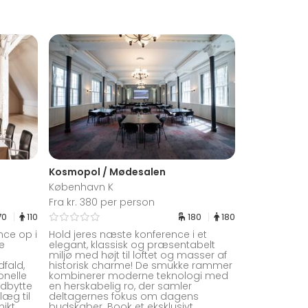
Kosmopol / Mødesalen
København K
Fra kr. 380 per person
70
110
180
180
nce op i
Hold jeres næste konference i et
me
elegant, klassisk og præsentabelt
miljø med højt til loftet og masser af
fald,
historisk charme! De smukke rammer
onelle
kombinerer moderne teknologi med
udbytte
en herskabelig ro, der samler
læg til
deltagernes fokus om dagens
ikt
budskaber. Book et eksklusivt