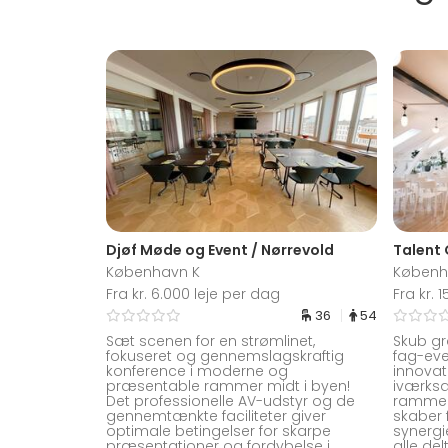
Djøf Møde og Event / Nørrevold
København K
Københ
Fra kr. 6.000 leje per dag
Fra kr. 
36
54
Sæt scenen for en strømlinet,
Skub gr
fokuseret og gennemslagskraftig
fag-even
konference i moderne og
innovat
præsentable rammer midt i byen!
iværksæ
Det professionelle AV-udstyr og de
rammer
gennemtænkte faciliteter giver
skaber 
optimale betingelser for skarpe
synergi
præsentationer og fordybelse i
alle de