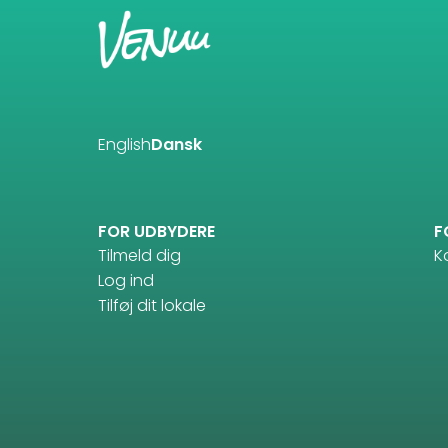
English
Dansk
FOR UDBYDERE
F
Tilmeld dig
K
Log ind
Tilføj dit lokale