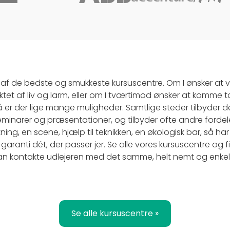
af de bedste og smukkeste kursuscentre. Om I ønsker at
tet af liv og larm, eller om I tværtimod ønsker at komme 
å er der lige mange muligheder. Samtlige steder tilbyder
seminarer og præsentationer, og tilbyder ofte andre fordele
ing, en scene, hjælp til teknikken, en økologisk bar, så har
aranti dét, der passer jer. Se alle vores kursuscentre og f
 kan kontakte udlejeren med det samme, helt nemt og enkel
Se alle kursuscentre »