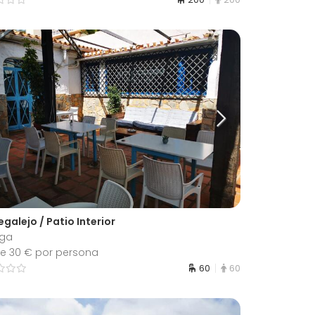
galejo / Patio Interior
ga
e 30 € por persona
60
60