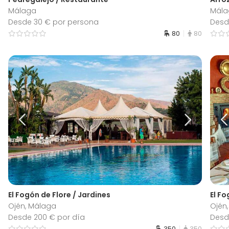
Málaga
Mála
Desde 30 € por persona
Desd
80
80
El Fogón de Flore / Jardines
El F
Ojén, Málaga
Ojén
Desde 200 € por día
Desd
350
350