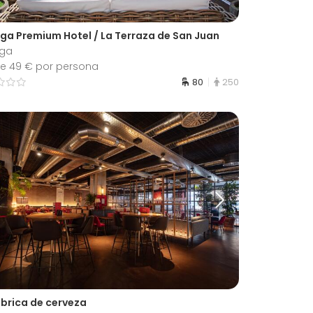
ga Premium Hotel / La Terraza de San Juan
ga
e 49 € por persona
80
250
ábrica de cerveza