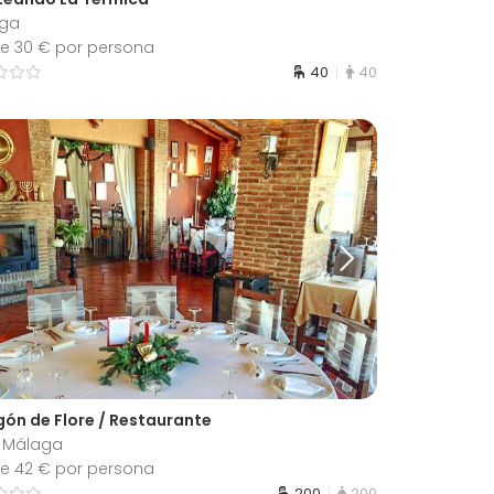
ga
e 30 € por persona
40
40
ogón de Flore / Restaurante
, Málaga
e 42 € por persona
200
200