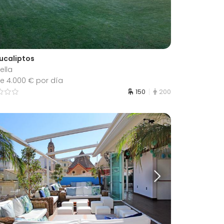
Eucaliptos
ella
e 4.000 € por día
150
200