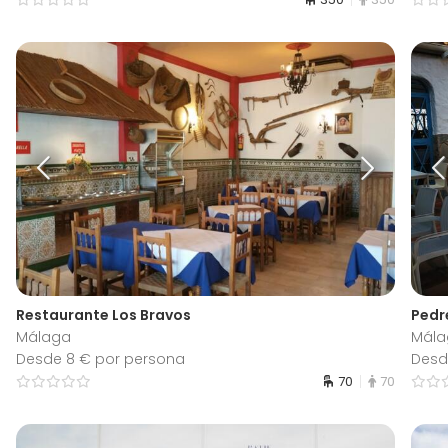
Restaurante Los Bravos
Pedre
Málaga
Mála
Desde 8 € por persona
Desd
70
70