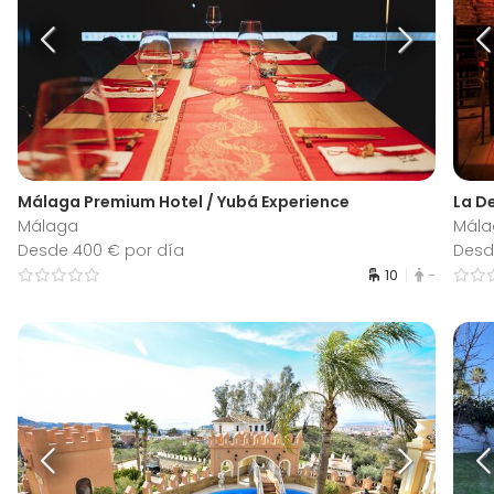
Málaga Premium Hotel / Yubá Experience
La D
Málaga
Mála
Desde 400 € por día
Desd
10
-