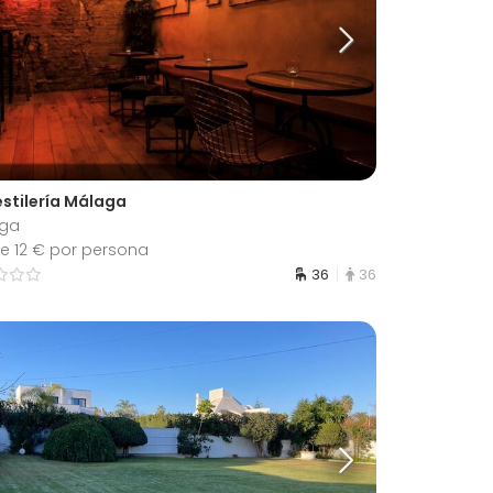
estilería Málaga
ga
e 12 € por persona
36
36