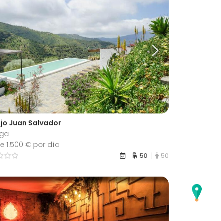
ijo Juan Salvador
ga
e 1.500 € por día
50
50