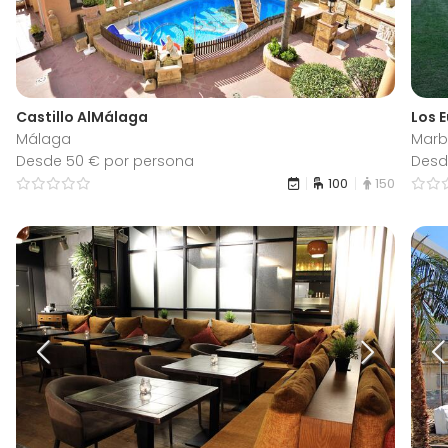
Castillo AlMálaga
Los 
Málaga
Marb
Desde 50 € por persona
Desd
100
150