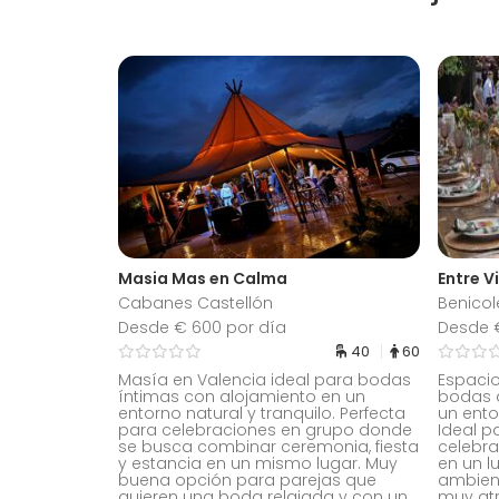
Masia Mas en Calma
Entre V
Cabanes Castellón
Benicol
Desde € 600 por día
Desde 
40
60
Masía en Valencia ideal para bodas
Espacio
íntimas con alojamiento en un
bodas a
entorno natural y tranquilo. Perfecta
un ento
para celebraciones en grupo donde
Ideal 
se busca combinar ceremonia, fiesta
celebra
y estancia en un mismo lugar. Muy
en un l
buena opción para parejas que
ambient
quieren una boda relajada y con un
muy atr