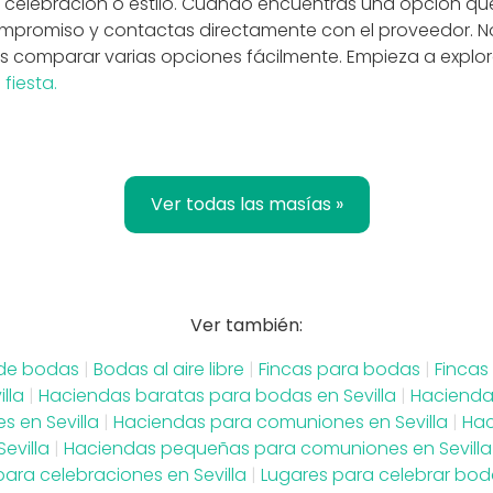
 celebración o estilo. Cuando encuentras una opción qu
compromiso y contactas directamente con el proveedor. 
s comparar varias opciones fácilmente. Empieza a explor
u
fiesta.
Ver todas las masías »
Ver también:
 de bodas
|
Bodas al aire libre
|
Fincas para bodas
|
Fincas
lla
|
Haciendas baratas para bodas en Sevilla
|
Hacienda
s en Sevilla
|
Haciendas para comuniones en Sevilla
|
Hac
evilla
|
Haciendas pequeñas para comuniones en Sevilla
para celebraciones en Sevilla
|
Lugares para celebrar boda