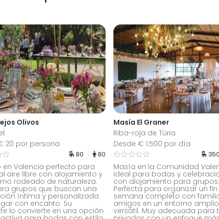
iejos Olivos
Masía El Graner
et
Riba-roja de Túria
€ 20 por persona
Desde € 1.500 por día
80
80
35
 en Valencia perfecto para
Masía en la Comunidad Vale
l aire libre con alojamiento y
ideal para bodas y celebraci
rno rodeado de naturaleza.
con alojamiento para grupos
para grupos que buscan una
Perfecta para organizar un fin
ción íntima y personalizada
semana completo con familia
ugar con encanto. Su
amigos en un entorno amplio
e lo convierte en una opción
versátil. Muy adecuada para
activa para bodas con estilo
privadas con un enfoque más 