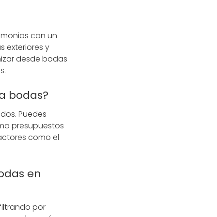
rimonios con un
 exteriores y
anizar desde bodas
s.
ra bodas?
uidos. Puedes
como presupuestos
Factores como el
odas en
iltrando por