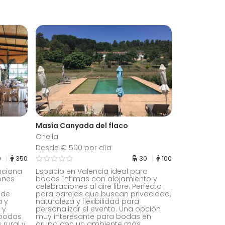
Masía Canyada del flaco
Chella
Desde € 500 por día
0
350
30
100
nciana
Espacio en Valencia ideal para
ones
bodas íntimas con alojamiento y
.
celebraciones al aire libre. Perfecto
 de
para parejas que buscan privacidad,
 y
naturaleza y flexibilidad para
 y
personalizar el evento. Una opción
 bodas
muy interesante para bodas en
rural y
grupo con un ambiente más