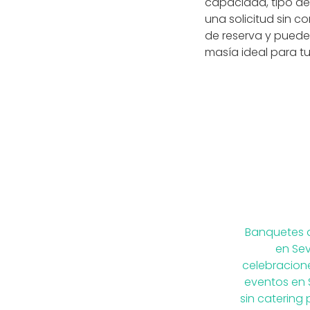
capacidad, tipo de
una solicitud sin 
de reserva y puede
masía ideal para t
Banquetes
en Sevi
celebracione
eventos en S
sin catering 