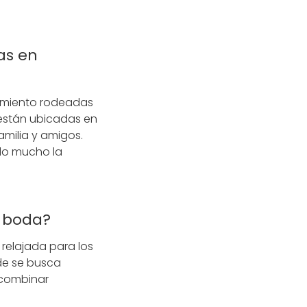
as en
amiento rodeadas
están ubicadas en
amilia y amigos.
ndo mucho la
a boda?
relajada para los
de se busca
 combinar