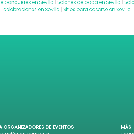
de banquetes en Sevilla
|
Salones de boda en Sevilla
|
Sal
celebraciones en Sevilla
|
Sitios para casarse en Sevilla
A ORGANIZADORES DE EVENTOS
MÁS