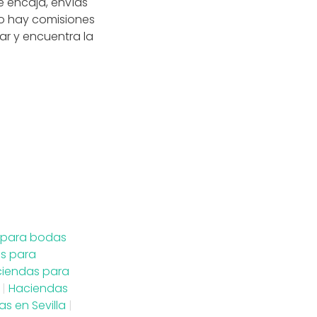
e encaja, envías
No hay comisiones
ar y encuentra la
 para bodas
s para
iendas para
|
Haciendas
s en Sevilla
|