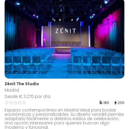
Zénit The Studio
Madrid
Desde € 3.270 por día
180
200
Espacio contemporáneo en Madrid ideal para bodas
económicas y personalizables. Su diseño versátil permite
adaptarlo fácilmente a distintos estilos de celebración.
Una opción interesante para quienes buscan algo
moderno y funcional.