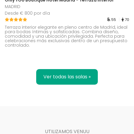
Only YOU Boutique Hotel Madrid - Terraza Interior
MADRID
Desde € 800 por día
55
70
Terraza interior elegante en pleno centro de Madrid, ideal
para bodas íntimas y sofisticadas. Combina diseño,
comodidad y una ubicación privilegiada. Perfecta para
celebraciones más exclusivas dentro de un presupuesto
controlado.
Ver todas las salas »
UTILIZAMOS VENUU